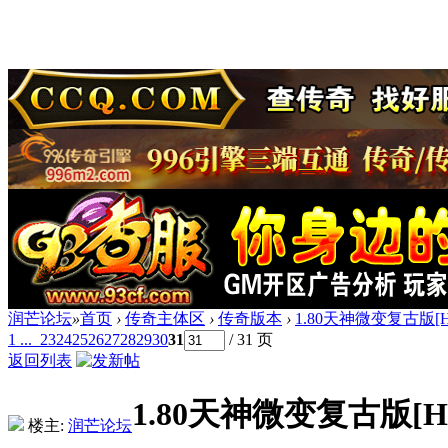
润芒论坛
»
首页
›
传奇主体区
›
传奇版本
›
1.80天神微变复古版[
1 ...
23
24
25
26
27
28
29
30
31
/ 31 页
返回列表
1.80天神微变复古版[H
楼主:
润芒论坛