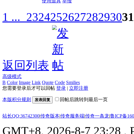
使用道具
举报
1 ...
23
24
25
26
27
28
29
30
31
返回列表
高级模式
B
Color
Image
Link
Quote
Code
Smilies
您需要登录后才可以回帖
登录
|
立即注册
本版积分规则
回帖后跳转到最后一页
发表回复
站长QQ:36742300
|
传奇版本
|
传奇服务端
|
传奇一条龙
|
鲁ICP备160
GMT+8, 2026-8-7 23:28
, 