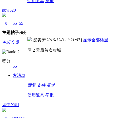
使用道具
举报
nbw520
0
55
55
主题
帖子
积分
发表于 2016-12-3 11:21:07
|
显示全部楼层
中级会员
区２天后首次攻城
积分
55
发消息
回复
支持
反对
使用道具
举报
风中的泪