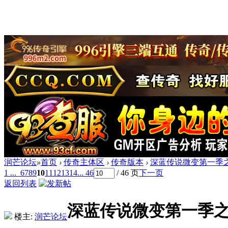
润芒论坛
»
首页
›
传奇主体区
›
传奇版本
›
深蓝传说微变第一季之
1 ...
6
7
8
9
10
11
12
13
14
... 46
/ 46 页
下一页
返回列表
深蓝传说微变第一季之大
楼主:
润芒论坛