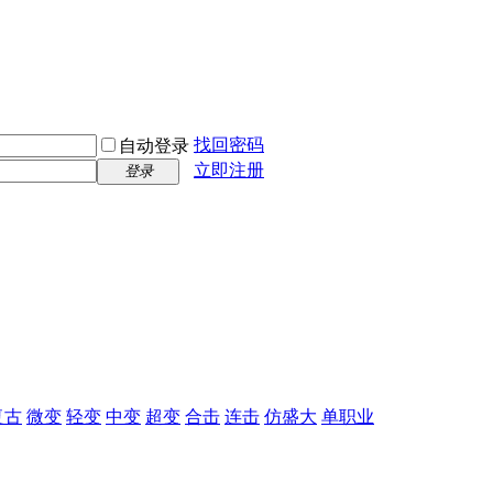
找回密码
自动登录
立即注册
登录
复古
微变
轻变
中变
超变
合击
连击
仿盛大
单职业