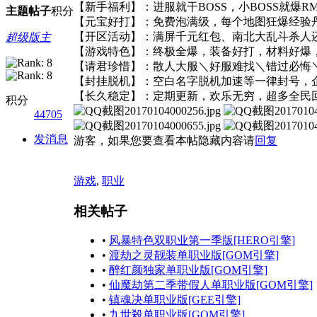
【新手福利】：进服就干BOSS，小BOSS就爆RM
主题
帖子
积分
【元宝好打】：免费泡满级，每个地图狂爆经验丹
【开区活动】：满屏千元红包、南北大乱斗杀人
超级版主
【游戏特色】：终极全爆，装备好打，材料好爆
【请君珍惜】：散人大服＼好服难找＼错过必悔＼1
【封挂脱机】：空白名字脱机加速等一律封号，
【长久稳定】：定期更新，欢乐无穷，超多全民
积分
44705
发消息
游客，如果您要查看本帖隐藏内容请
回复
游戏
,
职业
相关帖子
•
风暴特色双职业第一季版[HERO引擎]
•
渡劫之灵靓装单职业版[GOM引擎]
•
醉红颜独家单职业版[GOM引擎]
•
仙魔劫第二季带假人单职业版[GOM引擎]
•
镇魂决单职业版[GEE引擎]
•
九世殺单职业版[GOM引擎]