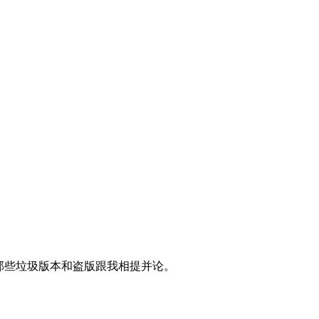
。
拿那些垃圾版本和盗版跟我相提并论。