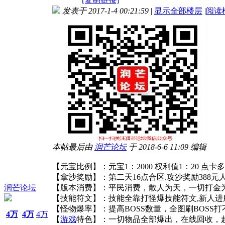
发表于 2017-1-4 00:21:59
|
显示全部楼层
|
阅读
本帖最后由
润芒
论坛
于 2018-6-6 11:09 编辑
【元宝比例】：元宝1：2000 权利值1：20 点卡多
【拿沙奖励】：第二天16点合区.攻沙奖励388元人
润芒论坛
【版本消费】：平民消费，散人为天，一切打金为
【技能符文】：技能全靠打怪爆技能符文,新人进
【怪物爆率】：提高BOSS数量，全图刷BOS
4万
4万
4万
【
游戏
特色】：一切物品全部爆出，在线回收，