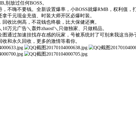
B,别放过任何BOSS。
，不嗨不要钱。全新设置爆率，小BOSS就爆RMB，权利值，打
还拿千元现金充值、时装大师开区必爆时装。
，回收比例高，不花钱也终极，比大保健还爽。
0万元广告＼轰炸zhaosf＼只做独家、只做精品。
企图通过加速挂找存在感的玩家，号被系统封了可别来我这当孙
回收和永久回收，更多的激情等着你。