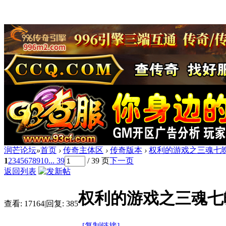
润芒论坛
»
首页
›
传奇主体区
›
传奇版本
›
权利的游戏之三魂七魄
1
2
3
4
5
6
7
8
9
10
... 39
/ 39 页
下一页
返回列表
权利的游戏之三魂七魄
查看:
17164
|
回复:
385
[复制链接]