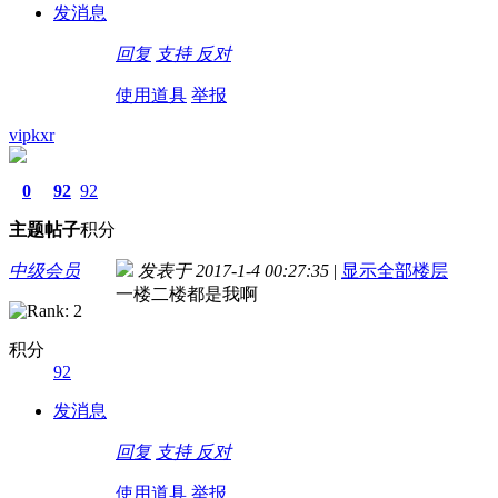
发消息
回复
支持
反对
使用道具
举报
vipkxr
0
92
92
主题
帖子
积分
中级会员
发表于 2017-1-4 00:27:35
|
显示全部楼层
一楼二楼都是我啊
积分
92
发消息
回复
支持
反对
使用道具
举报