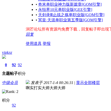
•
奇米单职业神力版新篇章[GOM引擎]
•
永恒界10元单职业版[GEE引擎]
•
天剑录Ⅲ止战之殇单职业版[GOM引擎]
•
冥皇·天涯单职业第五季版[GOM引擎]
润芒论坛所有资源均免费下载，回复帖子即出现下载地
回复
使用道具
举报
vipkxr
0
92
92
主题
帖子
积分
中级会员
发表于 2017-1-4 00:26:31
|
显示全部楼层
啊实打实大师大师大师
积分
92