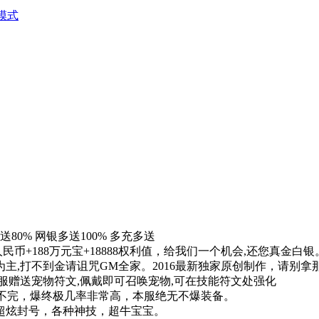
模式
送80% 网银多送100% 多充多送
民币+188万元宝+18888权利值，给我们一个机会,还您真金白银
主,打不到金请诅咒GM全家。2016最新独家原创制作，请别
服赠送宠物符文,佩戴即可召唤宠物,可在技能符文处强化
S打不完，爆终极几率非常高，本服绝无不爆装备。
超炫封号，各种神技，超牛宝宝。