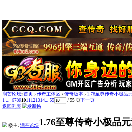
润芒论坛
»
首页
›
传奇主体区
›
传奇版本
›
1.76至尊传奇小极品元
1 ...
6
7
8
9
10
11
12
13
14
... 55
/ 55 页
下一页
返回列表
1.76至尊传奇小极品元
楼主:
润芒论坛