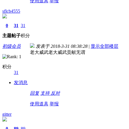
使用道具
举报
sflcb4555
0
31
31
主题
帖子
积分
初级会员
发表于 2018-3-31 08:38:28
|
显示全部楼层
老大威武老大威武贡献无谓
积分
31
发消息
回复
支持
反对
使用道具
举报
gitter
0
89
89