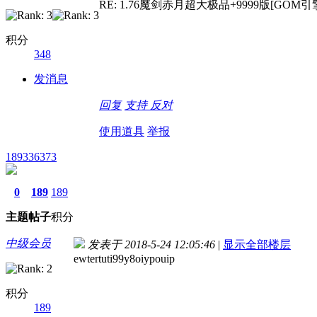
RE: 1.76魔剑赤月超大极品+9999版[GOM引擎
积分
348
发消息
回复
支持
反对
使用道具
举报
189336373
0
189
189
主题
帖子
积分
中级会员
发表于 2018-5-24 12:05:46
|
显示全部楼层
ewtertuti99y8oiypouip
积分
189