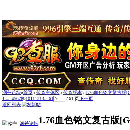
润芒论坛
»
首页
›
传奇主体区
›
传奇版本
›
1.76血色铭文复古版[
1 ...
4
5
6
7
8
9
10
11
12
13
... 61
/ 61 页
下一页
返回列表
1.76血色铭文复古版[G
楼主:
润芒论坛