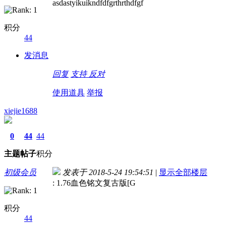
asdastyikuikndfdfgrthrthdfgf
积分
44
发消息
回复
支持
反对
使用道具
举报
xiejie1688
0
44
44
主题
帖子
积分
初级会员
发表于 2018-5-24 19:54:51
|
显示全部楼层
: 1.76血色铭文复古版[G
积分
44