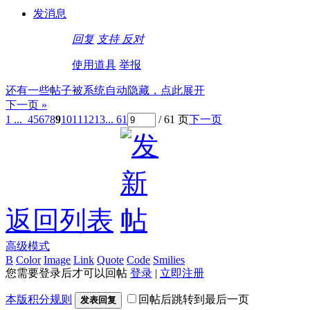
发消息
回复
支持
反对
使用道具
举报
还有一些帖子被系统自动隐藏，点此展开
下一页 »
1 ...
4
5
6
7
8
9
10
11
12
13
... 61
/ 61 页
下一页
返回列表
高级模式
B
Color
Image
Link
Quote
Code
Smilies
您需要登录后才可以回帖
登录
|
立即注册
本版积分规则
回帖后跳转到最后一页
发表回复