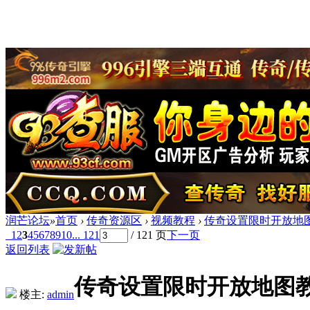
润芒论坛
»
首页
›
传奇资源区
›
视频教程
›
传奇设置限时开放地
1
2
3
4
5
6
7
8
9
10
... 121
/ 121 页
下一页
返回列表
传奇设置限时开放地图
楼主:
admin