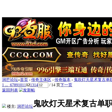
润芒论坛
»
首页
›
传奇主体区
›
传奇版本
›
鬼吹灯天星术复古单职
1 ...
6
7
8
9
10
11
12
13
14
/ 14 页
下一页
返回列表
鬼吹灯天星术复古单职
楼主:
润芒论坛