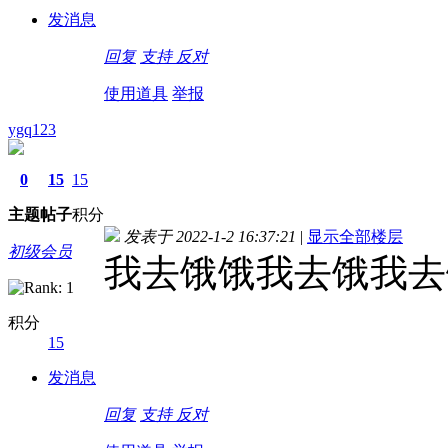
发消息
回复
支持
反对
使用道具
举报
ygq123
0
15
15
主题
帖子
积分
发表于 2022-1-2 16:37:21
|
显示全部楼层
初级会员
我去饿饿我去饿我去
积分
15
发消息
回复
支持
反对