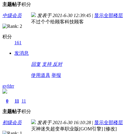
主题
帖子
积分
中级会员
发表于 2021-6-30 12:39:45
|
显示全部楼层
不过个个给顾客科技顾客
积分
161
发消息
回复
支持
反对
使用道具
举报
gyfdrr
0
11
11
主题
帖子
积分
初级会员
发表于 2021-6-30 16:10:28
|
显示全部楼层
灭神迷失超变单职业版[GOM引擎] [修改]