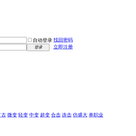
找回密码
自动登录
立即注册
登录
复古
微变
轻变
中变
超变
合击
连击
仿盛大
单职业