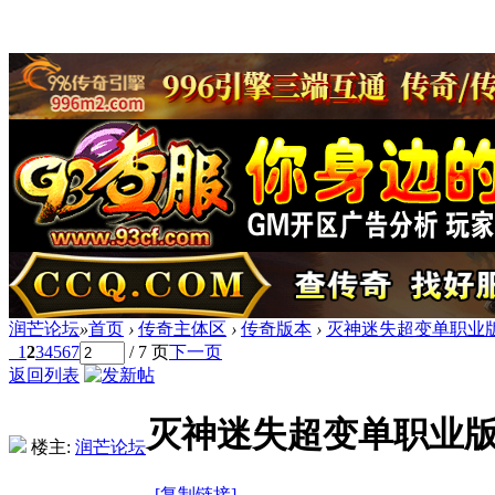
润芒论坛
»
首页
›
传奇主体区
›
传奇版本
›
灭神迷失超变单职业版
1
2
3
4
5
6
7
/ 7 页
下一页
返回列表
灭神迷失超变单职业版[
楼主:
润芒论坛
[复制链接]