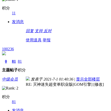
积分
11
发消息
回复
支持
反对
使用道具
举报
100236
0
81
81
主题
帖子
积分
中级会员
发表于 2021-7-1 01:40:36
|
显示全部楼层
RE: 灭神迷失超变单职业版[GOM引擎] [修改]
积分
81
发消息