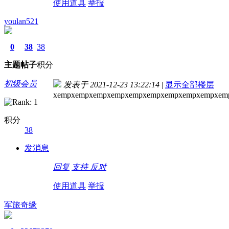
使用道具
举报
youlan521
0
38
38
主题
帖子
积分
初级会员
发表于 2021-12-23 13:22:14
|
显示全部楼层
xempxempxempxempxempxempxempxempxempxem
积分
38
发消息
回复
支持
反对
使用道具
举报
军旅奇缘