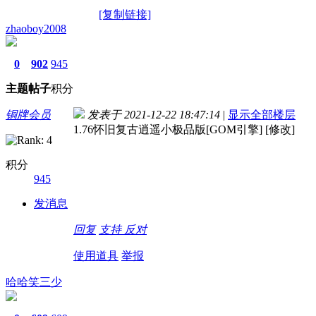
[复制链接]
zhaoboy2008
0
902
945
主题
帖子
积分
铜牌会员
发表于 2021-12-22 18:47:14
|
显示全部楼层
1.76怀旧复古逍遥小极品版[GOM引擎] [修改]
积分
945
发消息
回复
支持
反对
使用道具
举报
哈哈笑三少