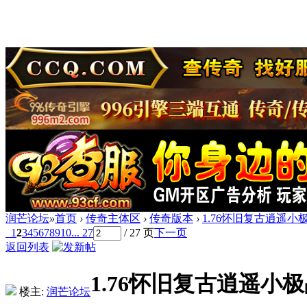
润芒论坛
»
首页
›
传奇主体区
›
传奇版本
›
1.76怀旧复古逍遥小
1
2
3
4
5
6
7
8
9
10
... 27
/ 27 页
下一页
返回列表
1.76怀旧复古逍遥小极
楼主:
润芒论坛