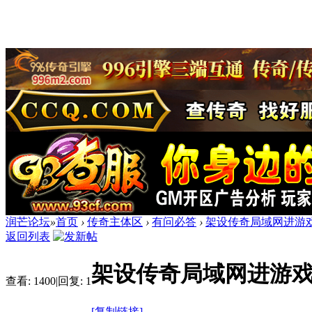
润芒论坛
»
首页
›
传奇主体区
›
有问必答
›
架设传奇局域网进游
返回列表
架设传奇局域网进游
查看:
1400
|
回复:
1
[复制链接]