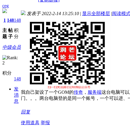
ceg
发表于 2022-2-14 13:25:10
|
显示全部楼层
|
阅读模
1
148
148
主
帖
积
题
子
分
中级会员
积分
148
发
我自己架设了一个GOM的
传奇
，
服务端
这台电脑可以
消
门。。。两台电脑登的是同一个账号，一个可以进、
息
回复
使用道具
举报