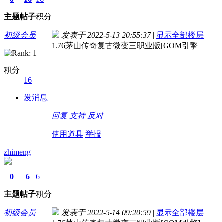
主题
帖子
积分
初级会员
发表于 2022-5-13 20:55:37
|
显示全部楼层
1.76茅山传奇复古微变三职业版[GOM引擎
积分
16
发消息
回复
支持
反对
使用道具
举报
zhimeng
0
6
6
主题
帖子
积分
初级会员
发表于 2022-5-14 09:20:59
|
显示全部楼层