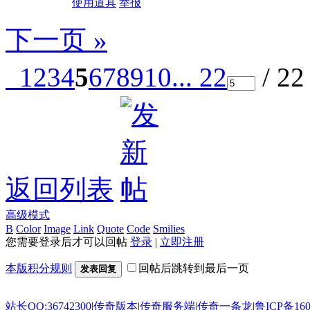
使用道具
举报
下一页 »
1
2
3
4
5
6
7
8
9
10
... 22
/ 2
返回列表
高级模式
B
Color
Image
Link
Quote
Code
Smilies
您需要登录后才可以回帖
登录
|
立即注册
本版积分规则
回帖后跳转到最后一页
发表回复
站长QQ:36742300
|
传奇版本
|
传奇服务端
|
传奇一条龙
|
鲁ICP备160