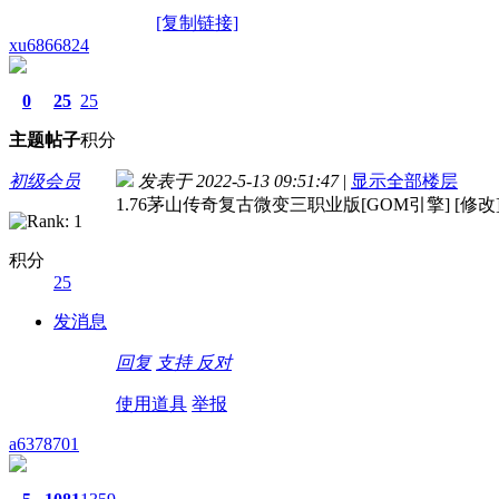
[复制链接]
xu6866824
0
25
25
主题
帖子
积分
初级会员
发表于 2022-5-13 09:51:47
|
显示全部楼层
1.76茅山传奇复古微变三职业版[GOM引擎] [修改
积分
25
发消息
回复
支持
反对
使用道具
举报
a6378701