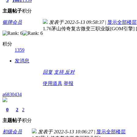
5
1081
1359
主题
帖子
积分
银牌会员
发表于 2022-5-13 09:58:37
|
显示全部楼层
1.76茅山传奇复古微变三职业版[GOM引擎] 
积分
1359
发消息
回复
支持
反对
使用道具
举报
a6830434
0
2
2
主题
帖子
积分
初级会员
发表于 2022-5-13 10:06:27
|
显示全部楼层