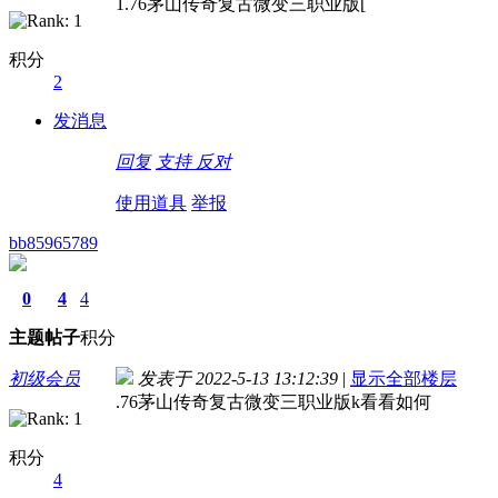
1.76茅山传奇复古微变三职业版[
积分
2
发消息
回复
支持
反对
使用道具
举报
bb85965789
0
4
4
主题
帖子
积分
初级会员
发表于 2022-5-13 13:12:39
|
显示全部楼层
.76茅山传奇复古微变三职业版k看看如何
积分
4