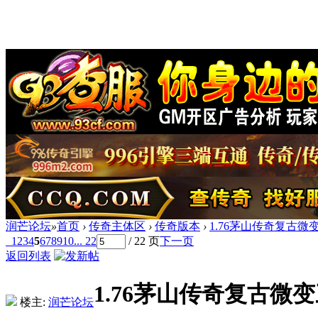
润芒论坛
»
首页
›
传奇主体区
›
传奇版本
›
1.76茅山传奇复古微
1
2
3
4
5
6
7
8
9
10
... 22
/ 22 页
下一页
返回列表
1.76茅山传奇复古微
楼主:
润芒论坛