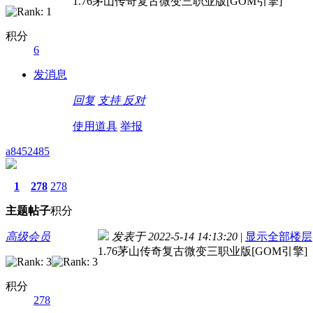
1.76茅山传奇复古微变三职业版[GOM引擎]
积分
6
发消息
回复
支持
反对
使用道具
举报
a8452485
1
278
278
主题
帖子
积分
高级会员
发表于 2022-5-14 14:13:20
|
显示全部楼层
1.76茅山传奇复古微变三职业版[GOM引擎]
积分
278