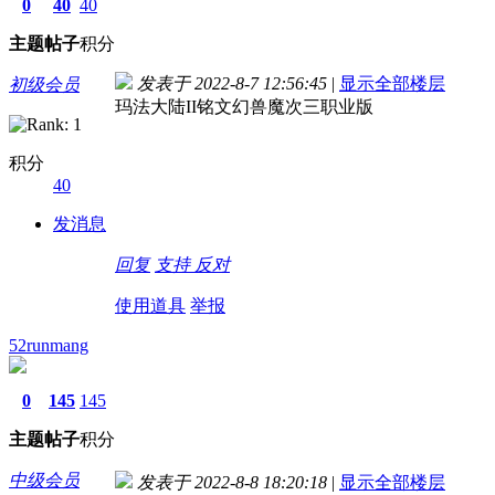
0
40
40
主题
帖子
积分
发表于 2022-8-7 12:56:45
|
显示全部楼层
初级会员
玛法大陆II铭文幻兽魔次三职业版
积分
40
发消息
回复
支持
反对
使用道具
举报
52runmang
0
145
145
主题
帖子
积分
中级会员
发表于 2022-8-8 18:20:18
|
显示全部楼层