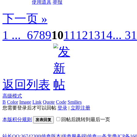
使用道具
举报
下一页 »
1 ...
6
7
8
9
10
11
12
13
14
... 31
返回列表
高级模式
B
Color
Image
Link
Quote
Code
Smilies
您需要登录后才可以回帖
登录
|
立即注册
本版积分规则
回帖后跳转到最后一页
发表回复
站长QQ:36742300
|
传奇版本
|
传奇服务端
|
传奇一条龙
|
鲁ICP备160