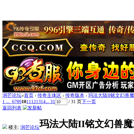
润芒论坛
»
首页
›
传奇主体区
›
传奇版本
›
玛法大陆II铭文幻兽魔
1 ...
6
7
8
9
10
11
12
13
14
... 31
/ 31 页
下一页
返回列表
玛法大陆II铭文幻兽魔
楼主:
润芒论坛