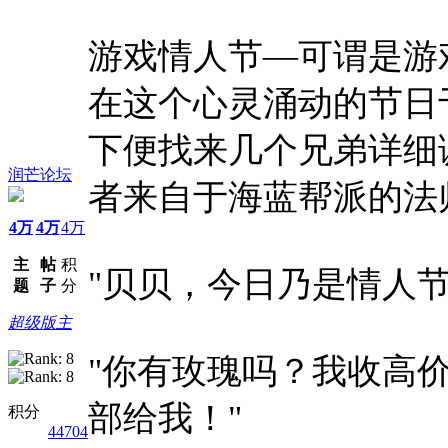
游戏情人节—可谓是游
在这个心灵涌动的节日
下便找来几个兄弟详细
润芒论坛
者来自于海蓝帮派的法师
4万
4万
4万
主
帖
积
"贝贝，今日乃是情人
题
子
分
超级版主
"你有玫瑰吗？我收高
部给我！"
积分
44704