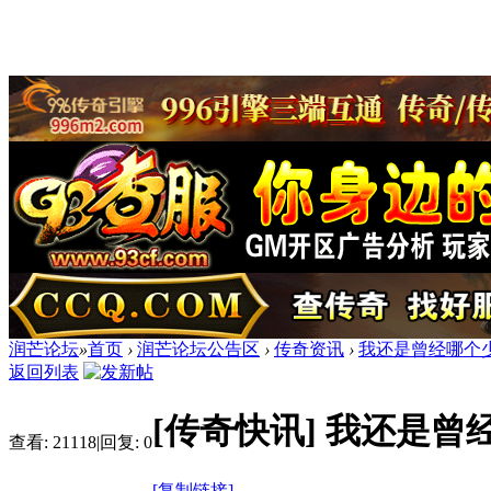
润芒论坛
»
首页
›
润芒论坛公告区
›
传奇资讯
›
我还是曾经哪个
返回列表
[传奇快讯]
我还是曾
查看:
21118
|
回复:
0
[复制链接]