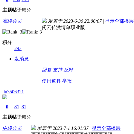
主题
帖子
积分
高级会员
发表于 2023-6-30 22:06:07
|
显示全部楼层
闲云传激情单职业版
积分
293
发消息
回复
支持
反对
使用道具
举报
jin3506321
0
81
81
主题
帖子
积分
中级会员
发表于 2023-7-1 16:01:37
|
显示全部楼层