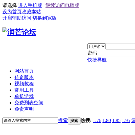
请选择
进入手机版
|
继续访问电脑版
设为首页
收藏本站
开启辅助访问
切换到宽版
密码
快捷导航
网站首页
传奇版本
视频教程
常用工具
单机游戏
免费列表空间
免责声明
搜索
热搜:
1.76
1.80
1.85
1.95
搜索