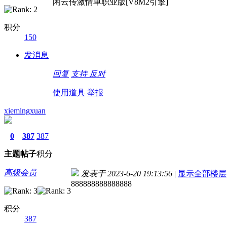
闲云传激情单职业版[V8M2引擎]
积分
150
发消息
回复
支持
反对
使用道具
举报
xiemingxuan
0
387
387
主题
帖子
积分
高级会员
发表于 2023-6-20 19:13:56
|
显示全部楼层
888888888888888
积分
387