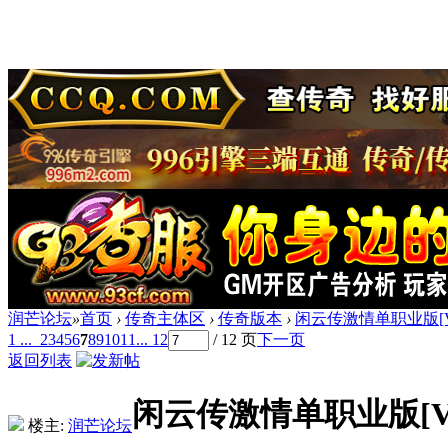
润芒论坛
»
首页
›
传奇主体区
›
传奇版本
›
闲云传激情单职业版[V
1 ...
2
3
4
5
6
7
8
9
10
11
... 12
/ 12 页
下一页
返回列表
闲云传激情单职业版[V
楼主:
润芒论坛