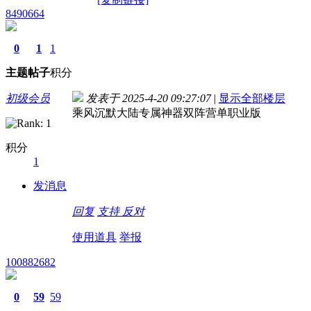
8490664
0
1
1
主题
帖子
积分
初级会员
发表于 2025-4-20 09:27:07
|
显示全部楼层
乘风沉默大陆专属神器双阵营单职业版
积分
1
发消息
回复
支持
反对
使用道具
举报
100882682
0
59
59