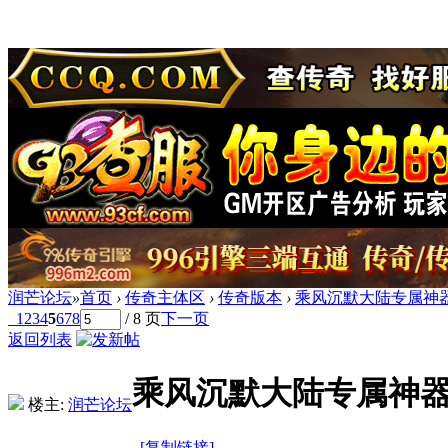
润芒论坛
»
首页
›
传奇主体区
›
传奇版本
›
乘风沉默大陆专属神器
1
2
3
4
5
6
7
8
/ 8 页
下一页
返回列表
乘风沉默大陆专属神器
楼主:
润芒论坛
[复制链接]