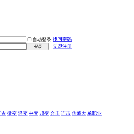
找回密码
自动登录
立即注册
登录
复古
微变
轻变
中变
超变
合击
连击
仿盛大
单职业