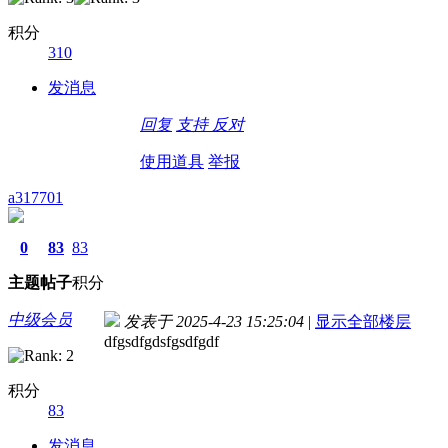
积分
310
发消息
回复
支持
反对
使用道具
举报
a317701
0
83
83
主题
帖子
积分
中级会员
发表于 2025-4-23 15:25:04
|
显示全部楼层
dfgsdfgdsfgsdfgdf
积分
83
发消息