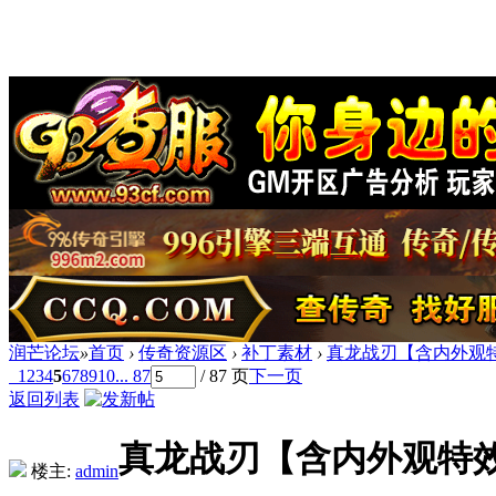
润芒论坛
»
首页
›
传奇资源区
›
补丁素材
›
真龙战刃【含内外观
1
2
3
4
5
6
7
8
9
10
... 87
/ 87 页
下一页
返回列表
真龙战刃【含内外观特
楼主:
admin