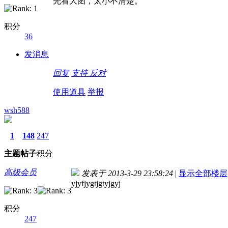
先看大图，太小不清楚。
积分
36
发消息
回复
支持
反对
使用道具
举报
wsh588
1
148
247
主题
帖子
积分
高级会员
发表于 2013-3-29 23:58:24
|
显示全部楼层
yjyfjygtjgtyjgyj
积分
247