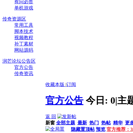
有问必答
单机游戏
传奇资源区
常用工具
脚本技术
视频教程
补丁素材
网站源码
润芒论坛公告区
官方公告
传奇资讯
收藏本版
|
订阅
官方公告
今日:
0
|
主
返 回
新窗
全部主题
最新
热门
热帖
精华
更
隐藏置顶帖
预览
官方推荐：3