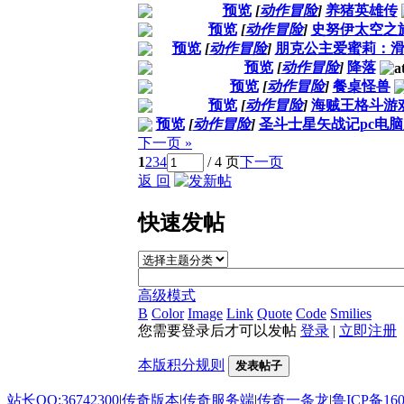
预览
[
动作冒险
]
养猪英雄传
预览
[
动作冒险
]
史努伊太空之
预览
[
动作冒险
]
朋克公主爱蜜莉：
预览
[
动作冒险
]
降落
预览
[
动作冒险
]
餐桌怪兽
预览
[
动作冒险
]
海贼王格斗游
预览
[
动作冒险
]
圣斗士星矢战记pc电脑
下一页 »
1
2
3
4
/ 4 页
下一页
返 回
快速发帖
高级模式
B
Color
Image
Link
Quote
Code
Smilies
您需要登录后才可以发帖
登录
|
立即注册
本版积分规则
发表帖子
站长QQ:36742300
|
传奇版本
|
传奇服务端
|
传奇一条龙
|
鲁ICP备160