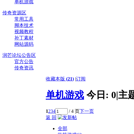
单机游戏
传奇资源区
常用工具
脚本技术
视频教程
补丁素材
网站源码
润芒论坛公告区
官方公告
传奇资讯
收藏本版
(
21
)
|
订阅
单机游戏
今日:
0
|
主
1
2
3
4
/ 4 页
下一页
返 回
全部