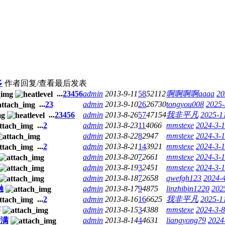
多
作者
回复/查看
最后发表
...
2
3
4
5
6
admin
2013-9-11
58
52112
啊啊啊啊aaaa
20
...
2
3
admin
2013-9-10
26
26730
tongyou008
2025-
...
2
3
4
5
6
admin
2013-8-26
57
47154
我非平凡
2025-1
...
2
admin
2013-8-23
11
4066
mmstexe
2024-3-1
admin
2013-8-22
8
2947
mmstexe
2024-3-1
...
2
admin
2013-8-21
14
3921
mmstexe
2024-3-1
admin
2013-8-20
7
2661
mmstexe
2024-3-1
admin
2013-8-19
3
2451
mmstexe
2024-3-1
admin
2013-8-18
7
2658
qwefgh123
2024-4
融
admin
2013-8-17
9
4875
linzhibin1220
202
...
2
admin
2013-8-16
16
6625
我非平凡
2025-1
赛
admin
2013-8-15
3
4388
mmstexe
2024-3-8
萨满
admin
2013-8-14
4
4631
liangyong79
2024