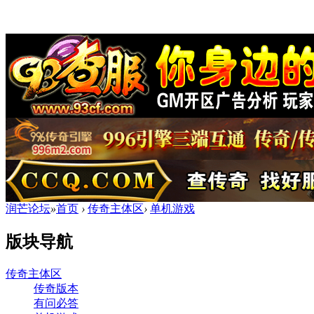
润芒论坛
»
首页
›
传奇主体区
›
单机游戏
版块导航
传奇主体区
传奇版本
有问必答