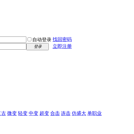
找回密码
自动登录
立即注册
登录
复古
微变
轻变
中变
超变
合击
连击
仿盛大
单职业