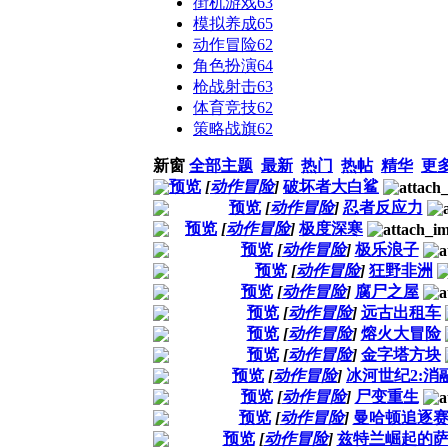
街机游戏
63
模拟养成
65
动作冒险
62
角色扮演
64
枪战射击
63
体育竞技
62
策略战旗
62
新窗
全部主题
最新
热门
热帖
精华
更
预览
[
动作冒险
]
破坏者大白鲨
预览
[
动作冒险
]
忍者反应力
预览
[
动作冒险
]
极度深寒
预览
[
动作冒险
]
极乐浪子
预览
[
动作冒险
]
狂野非洲
预览
[
动作冒险
]
腐尸之屋
预览
[
动作冒险
]
远古出租车
预览
[
动作冒险
]
熔火大冒险
预览
[
动作冒险
]
金字塔方块
预览
[
动作冒险
]
冰河世纪2:消
预览
[
动作冒险
]
尸变重生
预览
[
动作冒险
]
曼哈顿追逐
预览
[
动作冒险
]
兹特兰崛起的