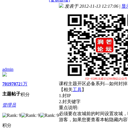
发表于 2012-11-13 12:17:06
|
显
admin
课程主题
开区必备系列—如何封掉I
7019
7072
1万
【相关
工具
】
主题
帖子
积分
1.封IP
2.封关键字
管理员
重点说明:
必须要在攻城前的时间设置攻城，
游客，如果您要查看本帖隐藏内容
积分