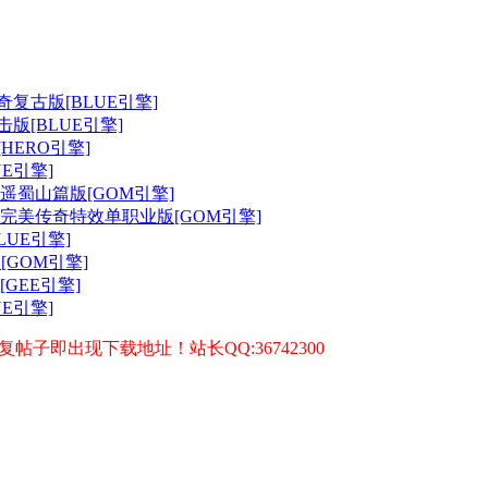
奇复古版[BLUE引擎]
版[BLUE引擎]
HERO引擎]
UE引擎]
蜀山篇版[GOM引擎]
完美传奇特效单职业版[GOM引擎]
LUE引擎]
GOM引擎]
GEE引擎]
UE引擎]
子即出现下载地址！站长QQ:36742300