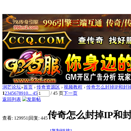
润芒论坛
»
首页
›
传奇资源区
›
视频教程
›
传奇怎么封掉IP和封
1
2
3
4
5
6
7
8
9
10
... 45
/ 45 页
下一页
返回列表
传奇怎么封掉IP和
查看:
129951
|
回复:
445
[复制链接]