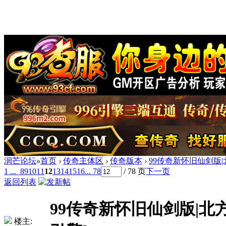
润芒论坛
»
首页
›
传奇主体区
›
传奇版本
›
99传奇新怀旧仙剑版|北
1 ...
8
9
10
11
12
13
14
15
16
... 78
/ 78 页
下一页
返回列表
99传奇新怀旧仙剑版|北方
楼主: