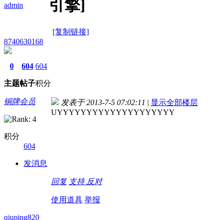
引擎]
admin
[复制链接]
8740630168
0
604
604
主题
帖子
积分
铜牌会员
发表于 2013-7-5 07:02:11
|
显示全部楼层
UYYYYYYYYYYYYYYYYYYYY
积分
604
发消息
回复
支持
反对
使用道具
举报
qiuping820