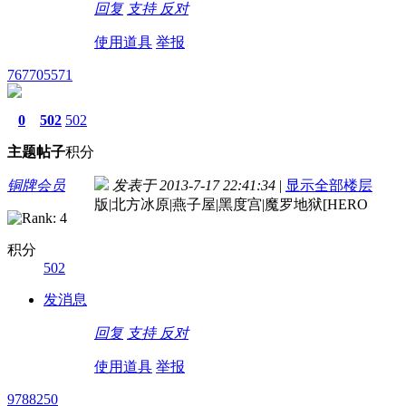
回复
支持
反对
使用道具
举报
767705571
0
502
502
主题
帖子
积分
铜牌会员
发表于 2013-7-17 22:41:34
|
显示全部楼层
版|北方冰原|燕子屋|黑度宫|魔罗地狱[HERO
积分
502
发消息
回复
支持
反对
使用道具
举报
9788250