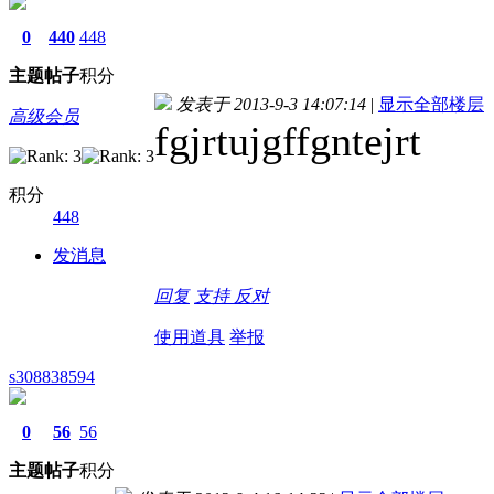
0
440
448
主题
帖子
积分
发表于 2013-9-3 14:07:14
|
显示全部楼层
高级会员
fgjrtujgffgntejrt
积分
448
发消息
回复
支持
反对
使用道具
举报
s308838594
0
56
56
主题
帖子
积分