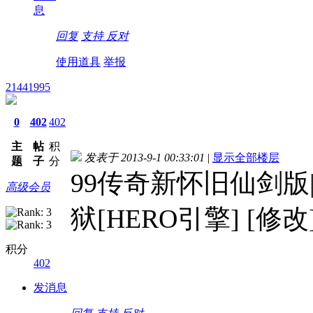
息
回复
支持
反对
使用道具
举报
21441995
0
402
402
主
帖
积
发表于 2013-9-1 00:33:01
|
显示全部楼层
题
子
分
99传奇新怀旧仙剑版
高级会员
狱[HERO引擎] [修改
积分
402
发消息