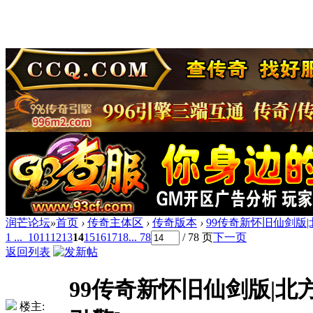
润芒论坛
»
首页
›
传奇主体区
›
传奇版本
›
99传奇新怀旧仙剑版|北
1 ...
10
11
12
13
14
15
16
17
18
... 78
/ 78 页
下一页
返回列表
99传奇新怀旧仙剑版|北方
楼主: