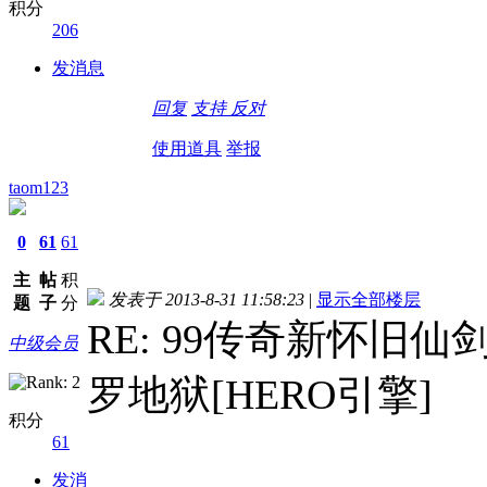
积分
206
发消息
回复
支持
反对
使用道具
举报
taom123
0
61
61
主
帖
积
发表于 2013-8-31 11:58:23
|
显示全部楼层
题
子
分
RE: 99传奇新怀旧仙
中级会员
罗地狱[HERO引擎]
积分
61
发消