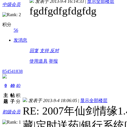
发表于 2013-9-4 16:14:33
|
显示全部楼层
中级会员
fgdfgdfgfdgfdg
积分
56
发消息
回复
支持
反对
使用道具
举报
854541838
0
40
40
主
帖
积
发表于 2013-9-4 18:06:05
|
显示全部楼层
题
子
分
RE: 2007年仙剑情
初级会员
藏|定时送药|银行系统[H