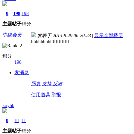
0
198
198
主题
帖子
积分
中级会员
发表于 2013-8-29 06:20:23
|
显示全部楼层
hhhhhhhhhfffffffffff
积分
198
发消息
回复
支持
反对
使用道具
举报
koybb
0
11
11
主题
帖子
积分