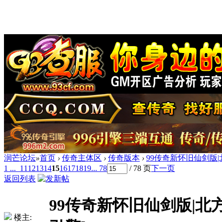
润芒论坛
»
首页
›
传奇主体区
›
传奇版本
›
99传奇新怀旧仙剑版|北
1 ...
11
12
13
14
15
16
17
18
19
... 78
/ 78 页
下一页
返回列表
99传奇新怀旧仙剑版|北方
楼主: