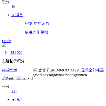
积分
16
发消息
回复
支持
反对
使用道具
举报
xiaolz
0
221
221
主题
帖子
积分
高级会员
发表于 2013-9-9 00:30:19
|
显示全部楼层
fgsdfxbdxxdfgdxbhxfdbhdxgfnhreh
积分
221
发消息