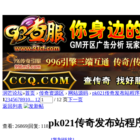
润芒论坛
»
首页
›
传奇资源区
›
网站源码
›
pk021传奇发布站程序
1
2
3
4
5
6
7
8
9
10
... 12
/ 12 页
下一页
返回列表
pk021传奇发布站程
查看:
26869
|
回复:
118
[复制链接]