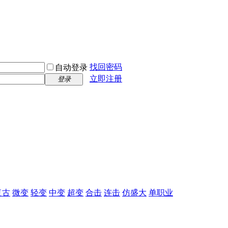
找回密码
自动登录
立即注册
登录
复古
微变
轻变
中变
超变
合击
连击
仿盛大
单职业