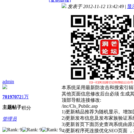
发表于 2012-11-12 13:42:49
|
显
admin
本系统采用最新防攻击和搜索引辑
其他页面信息修改后台必须 生成其
7019
7072
1万
顶部导航连接修改:
/inc/Cls_Pubilc.asp
主题
帖子
积分
1)更新精品推荐为随机显示。增
2)更新发布信息及发布家族验证
管理员
3)更新首页下面历史查询系统由
4)更新程序死连接优化SEO页面