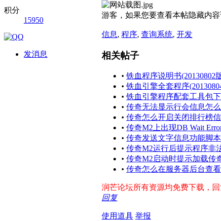
积分
游客，如果您要查看本帖隐藏内容
15950
信息
,
程序
,
查询系统
,
开发
发消息
相关帖子
•
铁血程序说明书(20130802版
•
铁血引擎全套程序(2013080
•
铁血引擎程序配套工具包下载(2
•
传奇无法显示行会信息怎么
•
传奇怎么开启关闭排行榜信
•
传奇M2上出现DB Wait Er
•
传奇发送文字信息功能脚本
•
传奇M2运行后提示程序非
•
传奇M2启动时提示加载传
•
传奇怎么在服务器后台查看
润芒论坛所有资源均免费下载，回复帖
回复
使用道具
举报