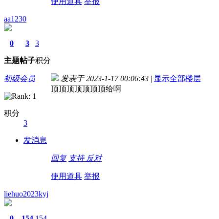
使用道具
举报
aa1230
0
3
3
主题
帖子
积分
初级会员
发表于 2023-1-17 00:06:43
|
显示全部楼层
顶顶顶顶顶顶顶给啊
积分
3
发消息
回复
支持
反对
使用道具
举报
liehuo2023kyj
0
154
154