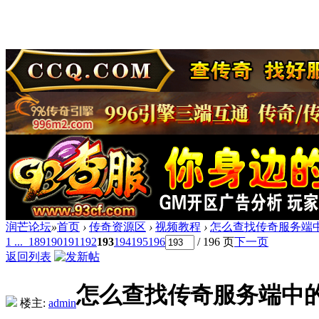
润芒论坛
»
首页
›
传奇资源区
›
视频教程
›
怎么查找传奇服务端
1 ...
189
190
191
192
193
194
195
196
/ 196 页
下一页
返回列表
怎么查找传奇服务端中
楼主:
admin