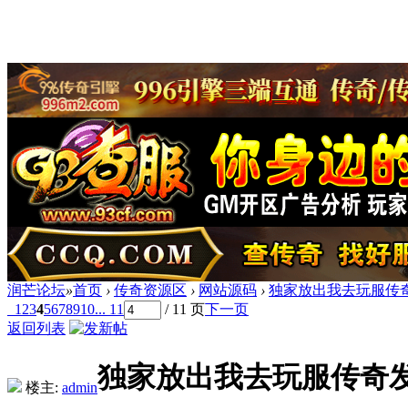
润芒论坛
»
首页
›
传奇资源区
›
网站源码
›
独家放出我去玩服传
1
2
3
4
5
6
7
8
9
10
... 11
/ 11 页
下一页
返回列表
独家放出我去玩服传奇
楼主:
admin