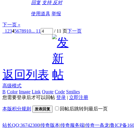
回复
支持
反对
使用道具
举报
下一页 »
1
2
3
4
5
6
7
8
9
10
... 11
/ 11 页
下一页
返回列表
高级模式
B
Color
Image
Link
Quote
Code
Smilies
您需要登录后才可以回帖
登录
|
立即注册
本版积分规则
回帖后跳转到最后一页
发表回复
站长QQ:36742300
|
传奇版本
|
传奇服务端
|
传奇一条龙
|
鲁ICP备160