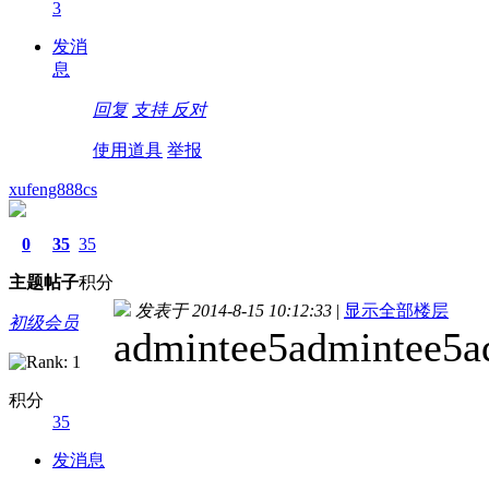
3
发消
息
回复
支持
反对
使用道具
举报
xufeng888cs
0
35
35
主题
帖子
积分
发表于 2014-8-15 10:12:33
|
显示全部楼层
初级会员
admintee5admintee5a
积分
35
发消息