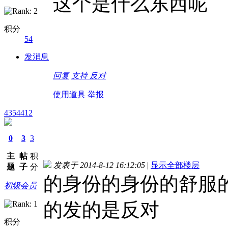
这个是什么东西呢
积分
54
发消息
回复
支持
反对
使用道具
举报
4354412
0
3
3
主
帖
积
发表于 2014-8-12 16:12:05
|
显示全部楼层
题
子
分
的身份的身份的舒服
初级会员
的发的是反对
积分