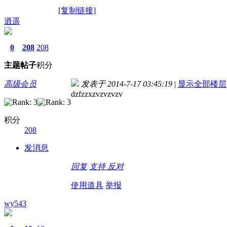
[复制链接]
逍遥
0
208
208
主题
帖子
积分
高级会员
发表于 2014-7-17 03:45:19
|
显示全部楼层
dzfzzxzvzvzvzv
积分
208
发消息
回复
支持
反对
使用道具
举报
wy543