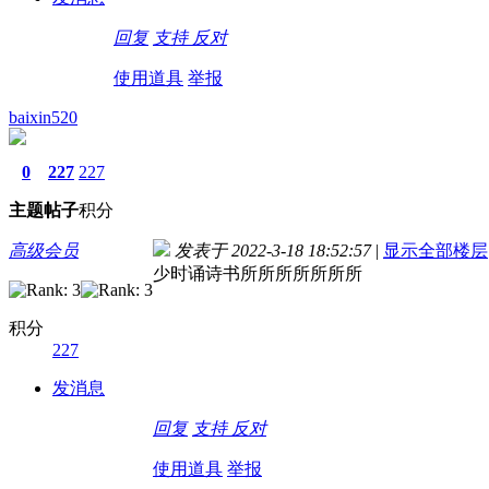
回复
支持
反对
使用道具
举报
baixin520
0
227
227
主题
帖子
积分
高级会员
发表于 2022-3-18 18:52:57
|
显示全部楼层
少时诵诗书所所所所所所所
积分
227
发消息
回复
支持
反对
使用道具
举报