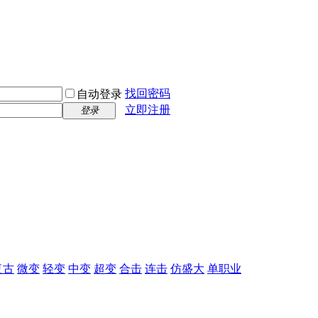
找回密码
自动登录
立即注册
登录
复古
微变
轻变
中变
超变
合击
连击
仿盛大
单职业