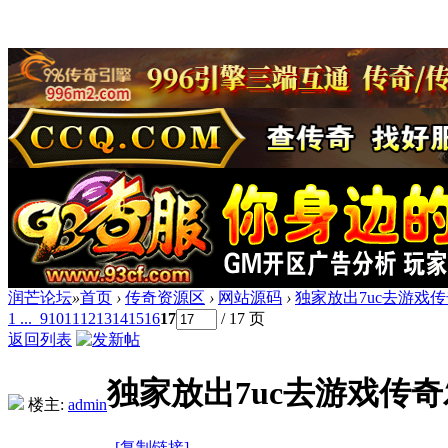
润芒论坛
»
首页
›
传奇资源区
›
网站源码
›
独家放出7uc去游戏
1 ...
9
10
11
12
13
14
15
16
17
/ 17 页
返回列表
独家放出7uc去游戏传
楼主:
admin
[复制链接]