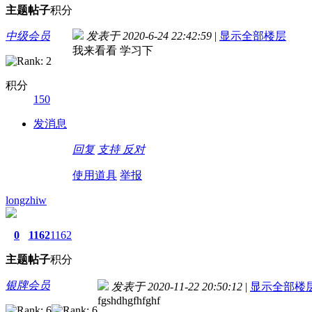
主题
帖子
积分
中级会员
发表于 2020-6-24 22:42:59
|
显示全部楼层
我来看看 学习下
积分
150
发消息
回复
支持
反对
使用道具
举报
longzhiw
0
1162
1162
主题
帖子
积分
银牌会员
发表于 2020-11-22 20:50:12
|
显示全部楼
fgshdhgfhfghf