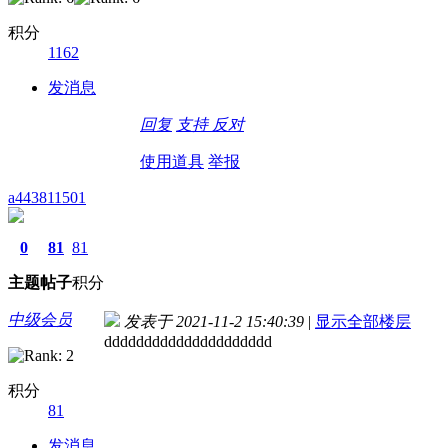
积分
1162
发消息
回复
支持
反对
使用道具
举报
a443811501
0
81
81
主题
帖子
积分
中级会员
发表于 2021-11-2 15:40:39
|
显示全部楼层
ddddddddddddddddddddd
积分
81
发消息