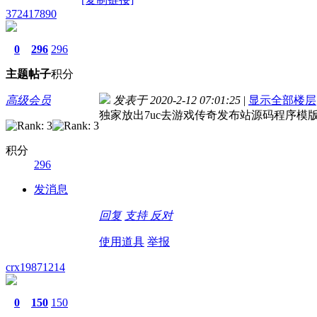
372417890
0
296
296
主题
帖子
积分
高级会员
发表于 2020-2-12 07:01:25
|
显示全部楼层
独家放出7uc去游戏传奇发布站源码程序模
积分
296
发消息
回复
支持
反对
使用道具
举报
crx19871214
0
150
150