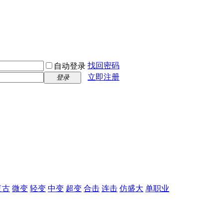
找回密码
自动登录
立即注册
登录
复古
微变
轻变
中变
超变
合击
连击
仿盛大
单职业