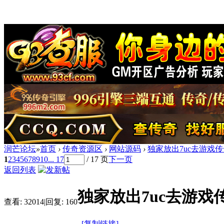
润芒论坛
»
首页
›
传奇资源区
›
网站源码
›
独家放出7uc去游戏
1
2
3
4
5
6
7
8
9
10
... 17
/ 17 页
下一页
返回列表
独家放出7uc去游
查看:
32014
|
回复:
160
[复制链接]