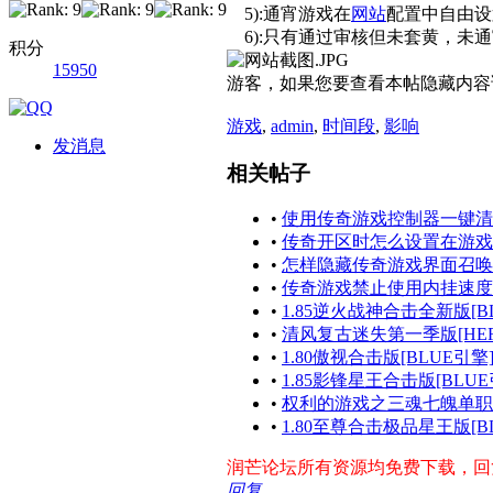
5):通宵游戏在
网站
配置中自由设
6):只有通过审核但未套黄，未
积分
15950
游客，如果您要查看本帖隐藏内容
游戏
,
admin
,
时间段
,
影响
发消息
相关帖子
•
使用传奇游戏控制器一键清
•
传奇开区时怎么设置在游戏
•
怎样隐藏传奇游戏界面召唤
•
传奇游戏禁止使用内挂速度
•
1.85逆火战神合击全新版[B
•
清风复古迷失第一季版[HE
•
1.80傲视合击版[BLUE引擎
•
1.85影锋星王合击版[BLUE
•
权利的游戏之三魂七魄单职业
•
1.80至尊合击极品星王版[B
润芒论坛所有资源均免费下载，回复帖
回复