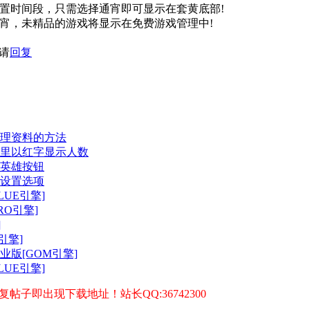
置时间段，只需选择通宵即可显示在套黄底部!
通宵，未精品的游戏将显示在免费游戏管理中!
请
回复
理资料的方法
里以红字显示人数
英雄按钮
设置选项
LUE引擎]
RO引擎]
]
引擎]
版[GOM引擎]
LUE引擎]
子即出现下载地址！站长QQ:36742300