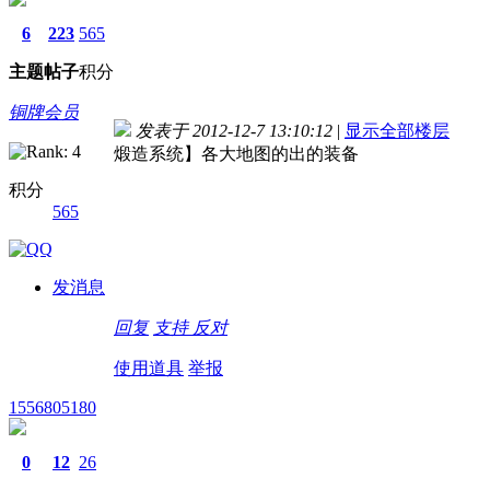
6
223
565
主题
帖子
积分
铜牌会员
发表于 2012-12-7 13:10:12
|
显示全部楼层
煅造系统】各大地图的出的装备
积分
565
发消息
回复
支持
反对
使用道具
举报
1556805180
0
12
26