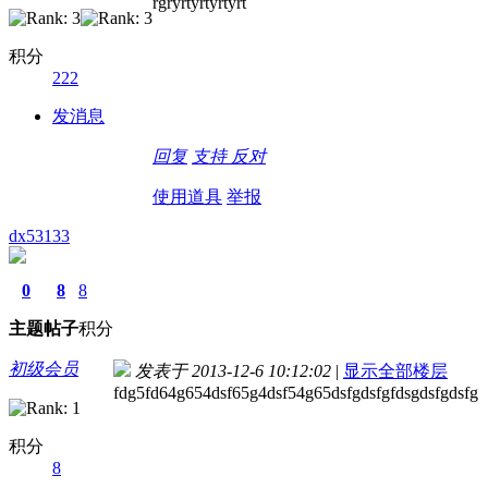
rgryrtyrtyrtyrt
积分
222
发消息
回复
支持
反对
使用道具
举报
dx53133
0
8
8
主题
帖子
积分
初级会员
发表于 2013-12-6 10:12:02
|
显示全部楼层
fdg5fd64g654dsf65g4dsf54g65dsfgdsfgfdsgdsfgdsfg
积分
8