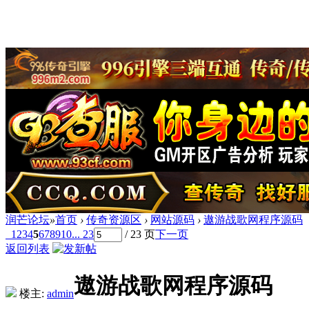
润芒论坛
»
首页
›
传奇资源区
›
网站源码
›
遨游战歌网程序源码
1
2
3
4
5
6
7
8
9
10
... 23
/ 23 页
下一页
返回列表
遨游战歌网程序源码
楼主:
admin