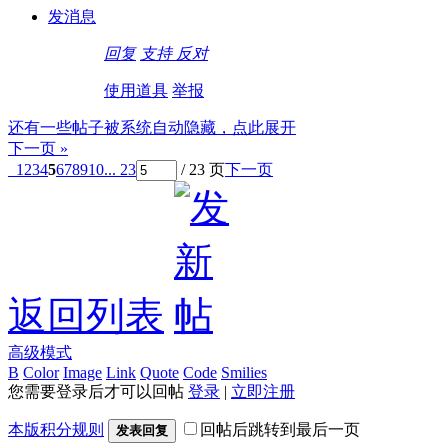
发消息
回复
支持
反对
使用道具
举报
还有一些帖子被系统自动隐藏，点此展开
下一页 »
1
2
3
4
5
6
7
8
9
10
... 23
/ 23 页
下一页
返回列表
高级模式
B
Color
Image
Link
Quote
Code
Smilies
您需要登录后才可以回帖
登录
|
立即注册
本版积分规则
回帖后跳转到最后一页
发表回复