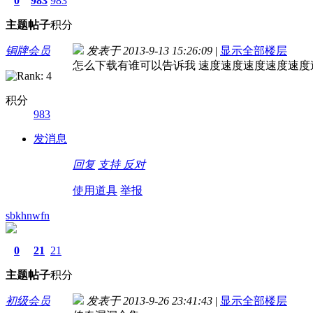
0
983
983
主题
帖子
积分
铜牌会员
发表于 2013-9-13 15:26:09
|
显示全部楼层
怎么下载有谁可以告诉我 速度速度速度速度速度
积分
983
发消息
回复
支持
反对
使用道具
举报
sbkhnwfn
0
21
21
主题
帖子
积分
初级会员
发表于 2013-9-26 23:41:43
|
显示全部楼层