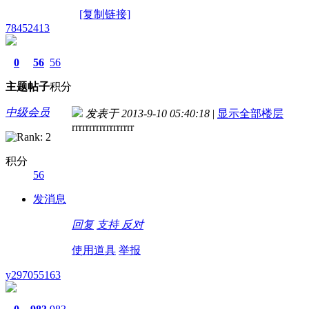
[复制链接]
78452413
0
56
56
主题
帖子
积分
中级会员
发表于 2013-9-10 05:40:18
|
显示全部楼层
rrrrrrrrrrrrrrrrrr
积分
56
发消息
回复
支持
反对
使用道具
举报
y297055163