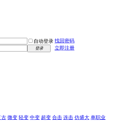
找回密码
自动登录
立即注册
登录
复古
微变
轻变
中变
超变
合击
连击
仿盛大
单职业