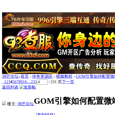
润芒论坛
»
首页
›
传奇资源区
›
视频教程
›
GOM引擎如何配置微
1
2
3
4
5
6
7
8
9
10
... 231
/ 231 页
下一页
返回列表
GOM引擎如何配置微
楼主:
润芒论坛
[复制链接]