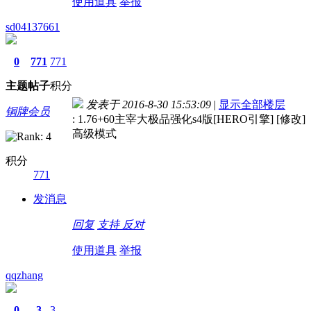
使用道具
举报
sd04137661
0
771
771
主题
帖子
积分
发表于 2016-8-30 15:53:09
|
显示全部楼层
铜牌会员
: 1.76+60主宰大极品强化s4版[HERO引擎] [修改]
高级模式
积分
771
发消息
回复
支持
反对
使用道具
举报
qqzhang
0
3
3