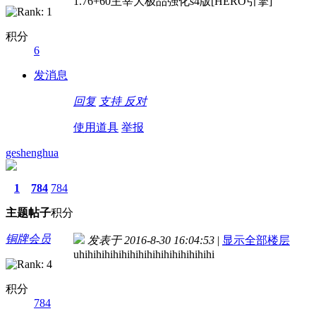
1.76+60主宰大极品强化s4版[HERO引擎]
积分
6
发消息
回复
支持
反对
使用道具
举报
geshenghua
1
784
784
主题
帖子
积分
铜牌会员
发表于 2016-8-30 16:04:53
|
显示全部楼层
uhihihihihihihihihihihihihihihihi
积分
784