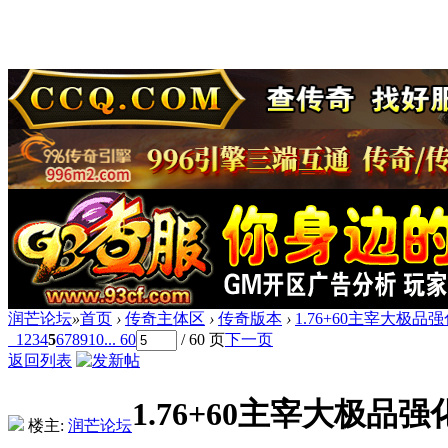
润芒论坛
»
首页
›
传奇主体区
›
传奇版本
›
1.76+60主宰大极品强
1
2
3
4
5
6
7
8
9
10
... 60
/ 60 页
下一页
返回列表
1.76+60主宰大极品强
楼主:
润芒论坛