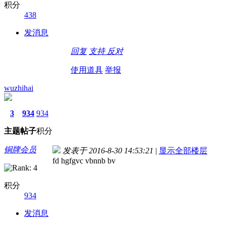
积分
438
发消息
回复
支持
反对
使用道具
举报
wuzhihai
3
934
934
主题
帖子
积分
铜牌会员
发表于 2016-8-30 14:53:21
|
显示全部楼层
fd hgfgvc vbnnb bv
积分
934
发消息