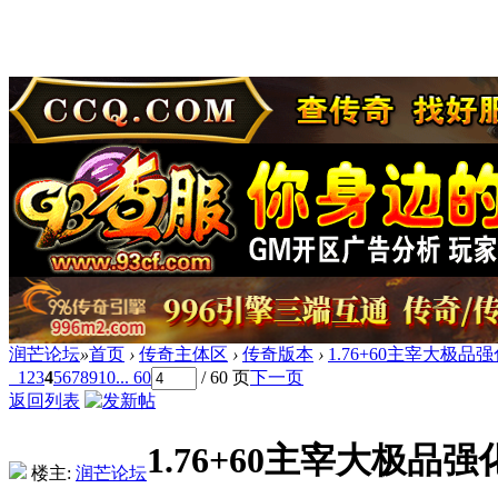
润芒论坛
»
首页
›
传奇主体区
›
传奇版本
›
1.76+60主宰大极品强
1
2
3
4
5
6
7
8
9
10
... 60
/ 60 页
下一页
返回列表
1.76+60主宰大极品强
楼主:
润芒论坛