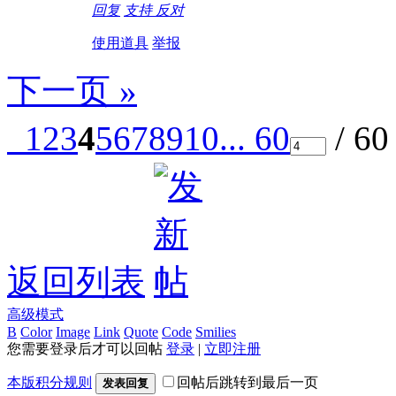
回复
支持
反对
使用道具
举报
下一页 »
1
2
3
4
5
6
7
8
9
10
... 60
/ 6
返回列表
高级模式
B
Color
Image
Link
Quote
Code
Smilies
您需要登录后才可以回帖
登录
|
立即注册
本版积分规则
回帖后跳转到最后一页
发表回复