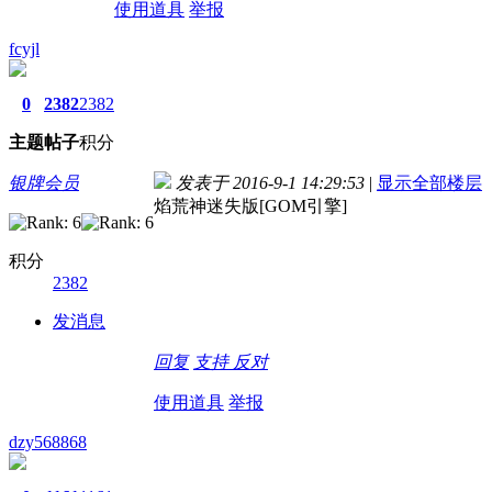
使用道具
举报
fcyjl
0
2382
2382
主题
帖子
积分
银牌会员
发表于 2016-9-1 14:29:53
|
显示全部楼层
焰荒神迷失版[GOM引擎]
积分
2382
发消息
回复
支持
反对
使用道具
举报
dzy568868