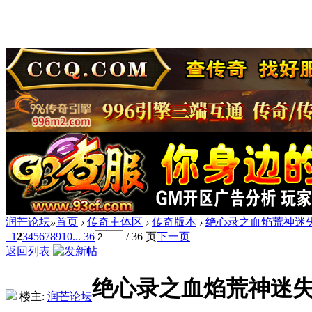
润芒论坛
»
首页
›
传奇主体区
›
传奇版本
›
绝心录之血焰荒神迷失
1
2
3
4
5
6
7
8
9
10
... 36
/ 36 页
下一页
返回列表
绝心录之血焰荒神迷失
楼主:
润芒论坛