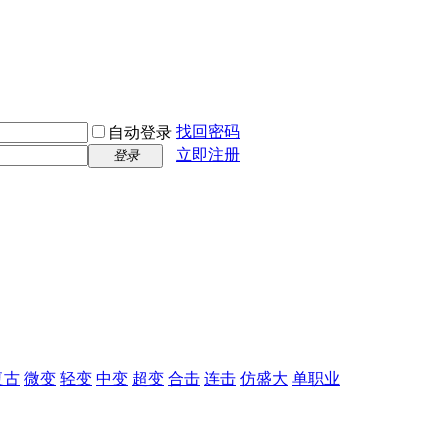
找回密码
自动登录
立即注册
登录
复古
微变
轻变
中变
超变
合击
连击
仿盛大
单职业