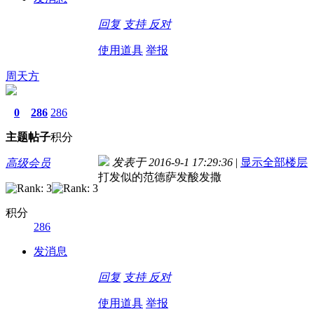
回复
支持
反对
使用道具
举报
周天方
0
286
286
主题
帖子
积分
发表于 2016-9-1 17:29:36
|
显示全部楼层
高级会员
打发似的范德萨发酸发撒
积分
286
发消息
回复
支持
反对
使用道具
举报