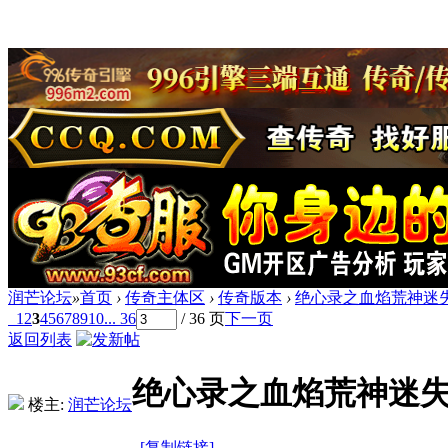
润芒论坛
»
首页
›
传奇主体区
›
传奇版本
›
绝心录之血焰荒神迷失
1
2
3
4
5
6
7
8
9
10
... 36
/ 36 页
下一页
返回列表
绝心录之血焰荒神迷失
楼主:
润芒论坛
[复制链接]