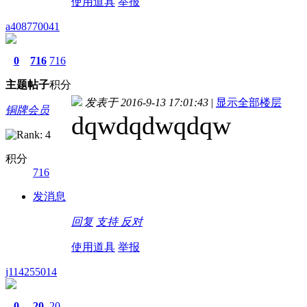
使用道具
举报
a408770041
0
716
716
主题
帖子
积分
发表于 2016-9-13 17:01:43
|
显示全部楼层
铜牌会员
dqwdqdwqdqw
积分
716
发消息
回复
支持
反对
使用道具
举报
j114255014
0
20
20