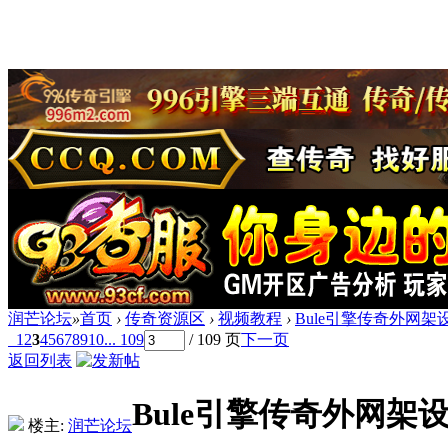
润芒论坛
»
首页
›
传奇资源区
›
视频教程
›
Bule引擎传奇外网
1
2
3
4
5
6
7
8
9
10
... 109
/ 109 页
下一页
返回列表
Bule引擎传奇外网架
楼主:
润芒论坛