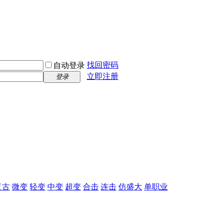
找回密码
自动登录
立即注册
登录
复古
微变
轻变
中变
超变
合击
连击
仿盛大
单职业