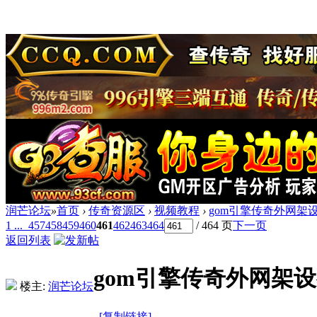
润芒论坛
»
首页
›
传奇资源区
›
视频教程
›
gom引擎传奇外网架
1 ...
457
458
459
460
461
462
463
464
/ 464 页
下一页
返回列表
gom引擎传奇外网架
楼主:
润芒论坛
[复制链接]