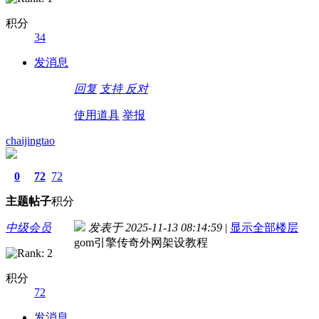
积分
34
发消息
回复
支持
反对
使用道具
举报
chaijingtao
0
72
72
主题
帖子
积分
中级会员
发表于 2025-11-13 08:14:59
|
显示全部楼层
gom引擎传奇外网架设教程
积分
72
发消息