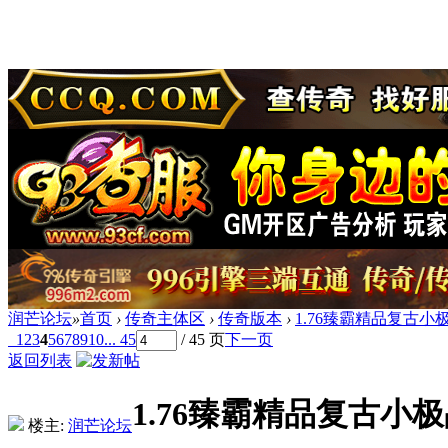
润芒论坛
»
首页
›
传奇主体区
›
传奇版本
›
1.76臻霸精品复古小极
1
2
3
4
5
6
7
8
9
10
... 45
/ 45 页
下一页
返回列表
1.76臻霸精品复古小极
楼主:
润芒论坛