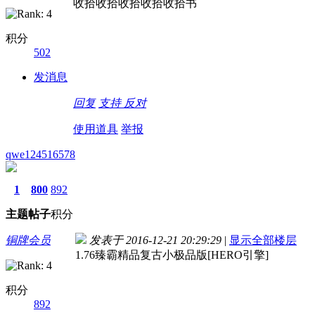
收拾收拾收拾收拾收拾书
积分
502
发消息
回复
支持
反对
使用道具
举报
qwe124516578
1
800
892
主题
帖子
积分
铜牌会员
发表于 2016-12-21 20:29:29
|
显示全部楼层
1.76臻霸精品复古小极品版[HERO引擎]
积分
892