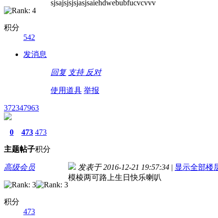
sjsajsjsjsjasjsaiehdwebubfucvcvvv
积分
542
发消息
回复
支持
反对
使用道具
举报
372347963
0
473
473
主题
帖子
积分
高级会员
发表于 2016-12-21 19:57:34
|
显示全部楼
模棱两可路上生日快乐喇叭
积分
473