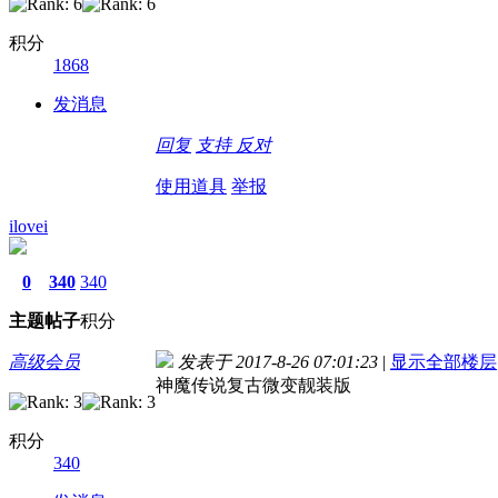
积分
1868
发消息
回复
支持
反对
使用道具
举报
ilovei
0
340
340
主题
帖子
积分
高级会员
发表于 2017-8-26 07:01:23
|
显示全部楼层
神魔传说复古微变靓装版
积分
340