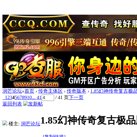
润芒论坛
»
首页
›
传奇主体区
›
传奇版本
›
1.85幻神传奇复古极品
1
2
3
4
5
6
7
8
9
10
... 41
/ 41 页
下一页
返回列表
1.85幻神传奇复古极品
楼主:
润芒论坛
[复制链接]