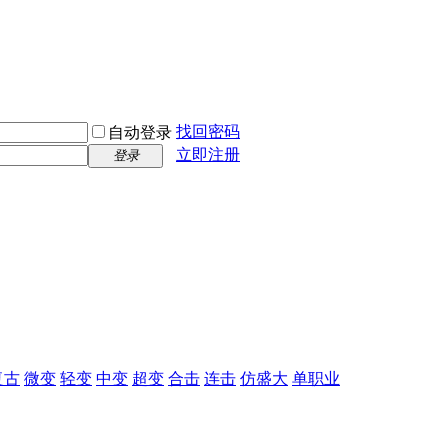
找回密码
自动登录
立即注册
登录
复古
微变
轻变
中变
超变
合击
连击
仿盛大
单职业