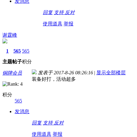
发消息
回复
支持
反对
使用道具
举报
谢霆峰
1
565
565
主题
帖子
积分
发表于 2017-8-26 08:26:16
|
显示全部楼层
铜牌会员
装备好打，活动超多
积分
565
发消息
回复
支持
反对
使用道具
举报