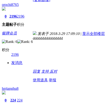
orochi8765
0
2196
2196
主题
帖子
积分
银牌会员
发表于 2018-3-29 17:09:10
|
显示全部楼层
dddddddddddddddd
积分
2196
发消息
回复
支持
反对
使用道具
举报
hnjianghu8
0
224
224