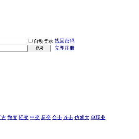
找回密码
自动登录
立即注册
登录
复古
微变
轻变
中变
超变
合击
连击
仿盛大
单职业