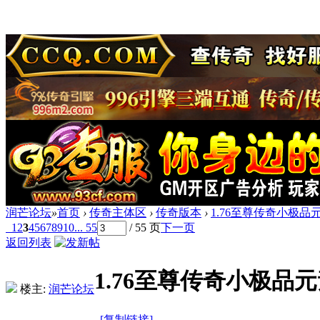
润芒论坛
»
首页
›
传奇主体区
›
传奇版本
›
1.76至尊传奇小极品元
1
2
3
4
5
6
7
8
9
10
... 55
/ 55 页
下一页
返回列表
1.76至尊传奇小极品元
楼主:
润芒论坛
[复制链接]