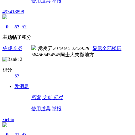
使用道具
举报
493418898
0
57
57
主题
帖子
积分
中级会员
发表于 2019-9-5 22:29:28
|
显示全部楼层
564565454545阿士大夫撒地方
积分
57
发消息
回复
支持
反对
使用道具
举报
xiebin
0
41
43