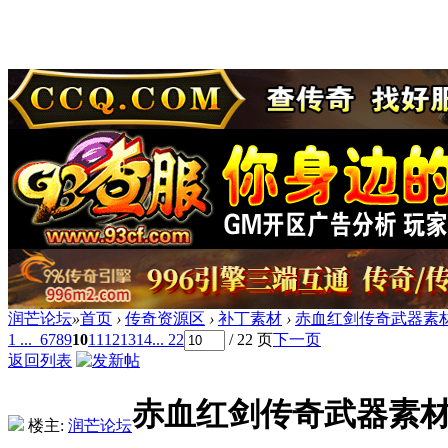
润芒论坛
»
首页
›
传奇资源区
›
补丁素材
›
赤血红剑传奇武器素
1 ...
6
7
8
9
10
11
12
13
14
... 22
/ 22 页
下一页
返回列表
赤血红剑传奇武器素
楼主:
润芒论坛