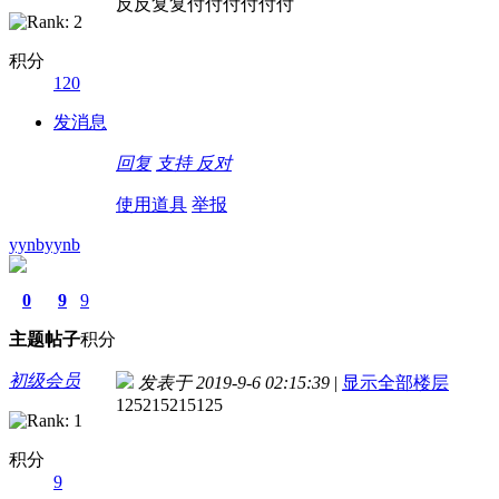
反反复复付付付付付付
积分
120
发消息
回复
支持
反对
使用道具
举报
yynbyynb
0
9
9
主题
帖子
积分
初级会员
发表于 2019-9-6 02:15:39
|
显示全部楼层
125215215125
积分
9