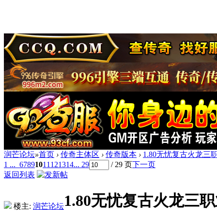
润芒论坛
»
首页
›
传奇主体区
›
传奇版本
›
1.80无忧复古火龙三
1 ...
6
7
8
9
10
11
12
13
14
... 29
/ 29 页
下一页
返回列表
1.80无忧复古火龙三职
楼主:
润芒论坛