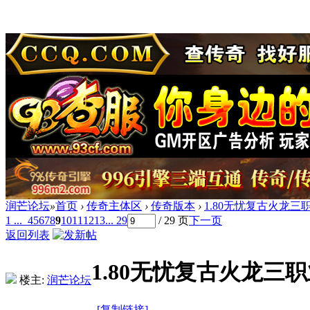
润芒论坛
»
首页
›
传奇主体区
›
传奇版本
›
1.80无忧复古火龙三
1 ...
4
5
6
7
8
9
10
11
12
13
... 29
/ 29 页
下一页
返回列表
1.80无忧复古火龙三职
楼主:
润芒论坛
[复制链接]