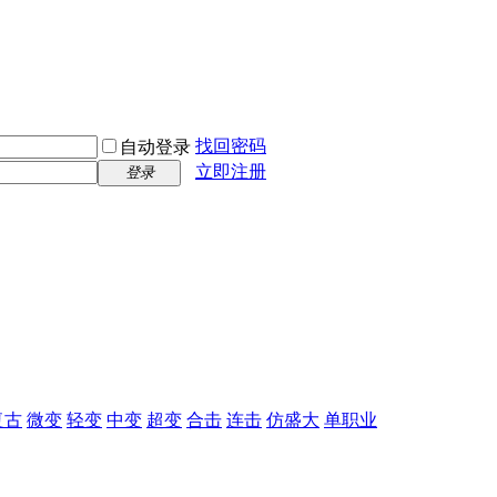
找回密码
自动登录
立即注册
登录
复古
微变
轻变
中变
超变
合击
连击
仿盛大
单职业