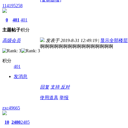
114195258
0
401
401
主题
帖子
积分
高级会员
发表于 2019-8-31 12:49:19
|
显示全部楼层
啊啊啊啊啊啊啊啊啊啊啊啊啊啊啊啊
积分
401
发消息
回复
支持
反对
使用道具
举报
zxc49665
10
2480
2485