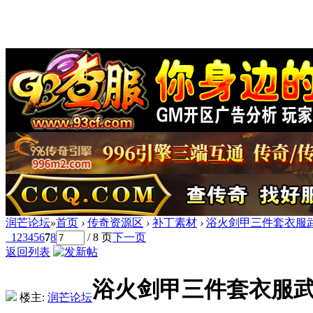
润芒论坛
»
首页
›
传奇资源区
›
补丁素材
›
浴火剑甲三件套衣服
1
2
3
4
5
6
7
8
/ 8 页
下一页
返回列表
浴火剑甲三件套衣服
楼主:
润芒论坛