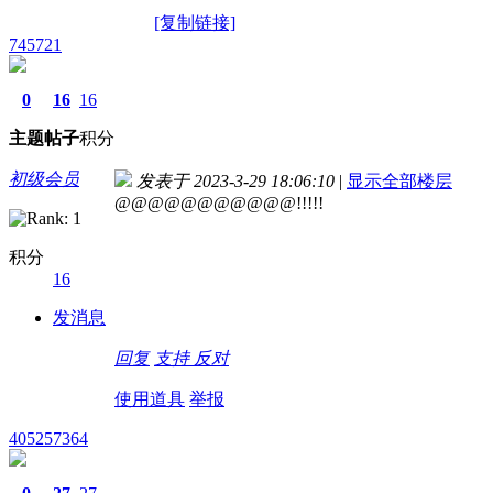
[复制链接]
745721
0
16
16
主题
帖子
积分
初级会员
发表于 2023-3-29 18:06:10
|
显示全部楼层
@@@@@@@@@@@!!!!!
积分
16
发消息
回复
支持
反对
使用道具
举报
405257364