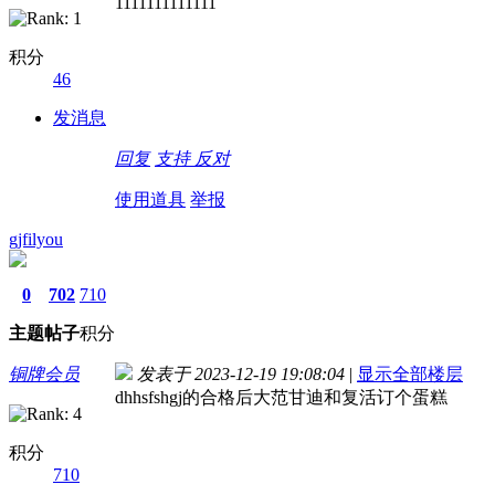
1111111111111
积分
46
发消息
回复
支持
反对
使用道具
举报
gjfilyou
0
702
710
主题
帖子
积分
铜牌会员
发表于 2023-12-19 19:08:04
|
显示全部楼层
dhhsfshgj的合格后大范甘迪和复活订个蛋糕
积分
710