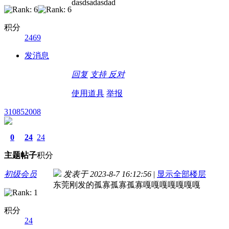
dasdsadasdad
积分
2469
发消息
回复
支持
反对
使用道具
举报
310852008
0
24
24
主题
帖子
积分
初级会员
发表于 2023-8-7 16:12:56
|
显示全部楼层
东莞刚发的孤寡孤寡孤寡嘎嘎嘎嘎嘎嘎嘎
积分
24