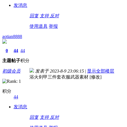
发消息
回复
支持
反对
使用道具
举报
aotian8888
0
44
44
主题
帖子
积分
初级会员
发表于 2023-8-9 23:06:15
|
显示全部楼层
浴火剑甲三件套衣服武器素材 [修改]
积分
44
发消息
回复
支持
反对