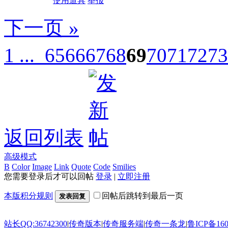
使用道具
举报
下一页 »
1 ...
65
66
67
68
69
70
71
72
73
返回列表
高级模式
B
Color
Image
Link
Quote
Code
Smilies
您需要登录后才可以回帖
登录
|
立即注册
本版积分规则
回帖后跳转到最后一页
发表回复
站长QQ:36742300
|
传奇版本
|
传奇服务端
|
传奇一条龙
|
鲁ICP备160