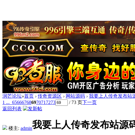
润芒论坛
»
首页
›
传奇资源区
›
网站源码
›
我要上人传奇发布站
1 ...
65
66
67
68
69
70
71
72
73
/ 73 页
下一页
返回列表
我要上人传奇发布站源
楼主:
admin