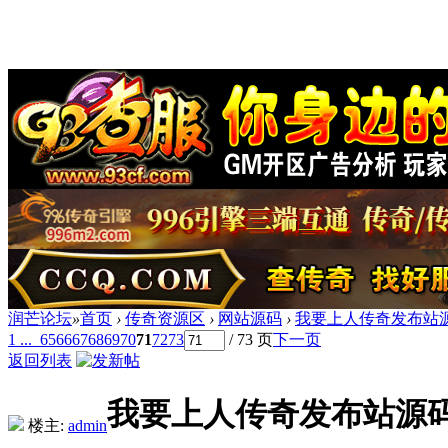
润芒论坛
»
首页
›
传奇资源区
›
网站源码
›
我要上人传奇发布站
1 ...
65
66
67
68
69
70
71
72
73
/ 73 页
下一页
返回列表
我要上人传奇发布站源
楼主:
admin