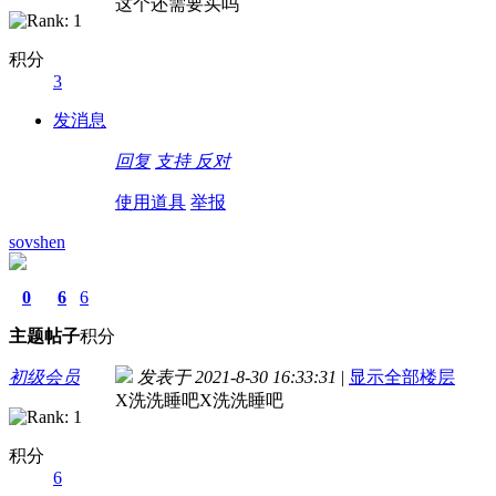
这个还需要买吗
积分
3
发消息
回复
支持
反对
使用道具
举报
sovshen
0
6
6
主题
帖子
积分
初级会员
发表于 2021-8-30 16:33:31
|
显示全部楼层
X洗洗睡吧X洗洗睡吧
积分
6