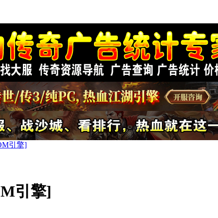
M引擎]
M引擎]