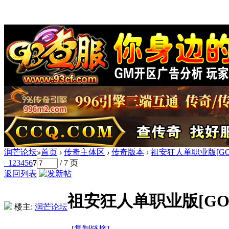
润芒论坛
»
首页
›
传奇主体区
›
传奇版本
›
祖安狂人单职业版[GO
1
2
3
4
5
6
7
/ 7 页
返回列表
祖安狂人单职业版[GO
楼主:
润芒论坛
[复制链接]