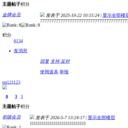
主题
帖子
积分
金牌会员
发表于 2025-10-22 10:15:24
|
显示全部楼
77777777777777777777777777777777777777
积分
6134
发消息
回复
支持
反对
使用道具
举报
qq121123
0
3
3
主题
帖子
积分
初级会员
发表于 2026-5-7 13:24:17
|
显示全部楼层
1111111111111111111111111111