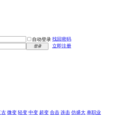
找回密码
自动登录
立即注册
登录
复古
微变
轻变
中变
超变
合击
连击
仿盛大
单职业