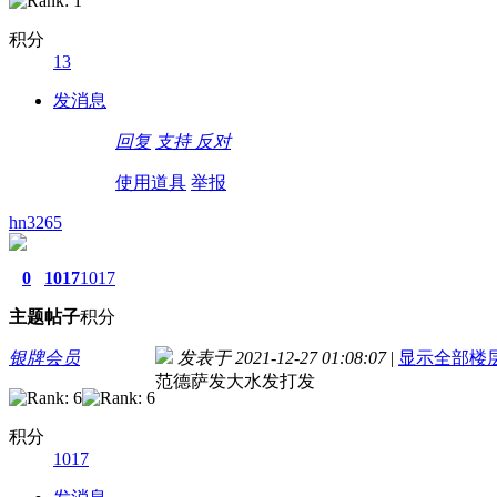
积分
13
发消息
回复
支持
反对
使用道具
举报
hn3265
0
1017
1017
主题
帖子
积分
银牌会员
发表于 2021-12-27 01:08:07
|
显示全部楼
范德萨发大水发打发
积分
1017