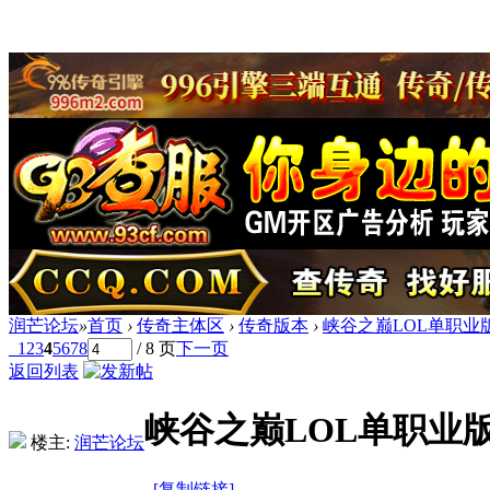
润芒论坛
»
首页
›
传奇主体区
›
传奇版本
›
峡谷之巅LOL单职业版
1
2
3
4
5
6
7
8
/ 8 页
下一页
返回列表
峡谷之巅LOL单职业版
楼主:
润芒论坛
[复制链接]