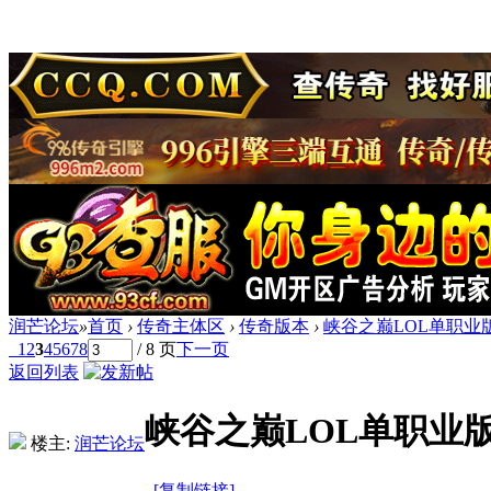
润芒论坛
»
首页
›
传奇主体区
›
传奇版本
›
峡谷之巅LOL单职业版
1
2
3
4
5
6
7
8
/ 8 页
下一页
返回列表
峡谷之巅LOL单职业版
楼主:
润芒论坛
[复制链接]