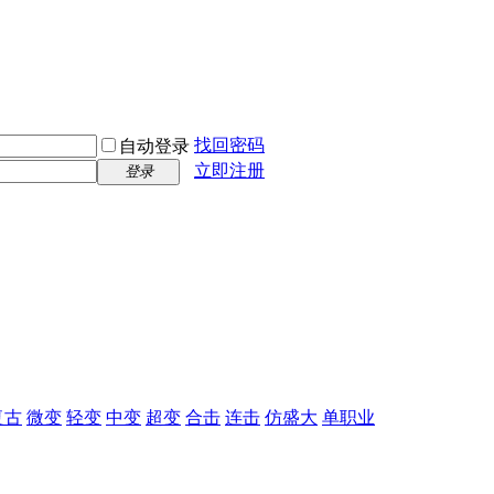
找回密码
自动登录
立即注册
登录
复古
微变
轻变
中变
超变
合击
连击
仿盛大
单职业