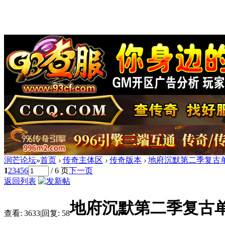
润芒论坛
»
首页
›
传奇主体区
›
传奇版本
›
地府沉默第二季复古单
1
2
3
4
5
6
/ 6 页
下一页
返回列表
地府沉默第二季复古单
查看:
3633
|
回复:
58