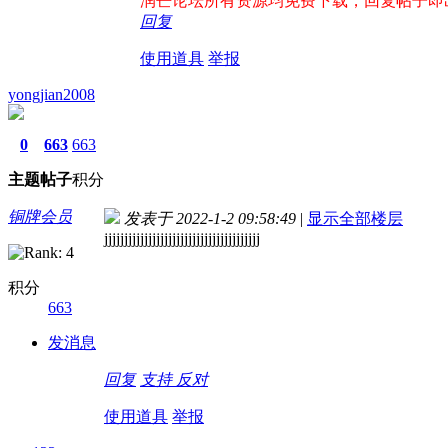
润芒论坛所有资源均免费下载，回复帖子即出现下
回复
使用道具
举报
yongjian2008
0
663
663
主题
帖子
积分
铜牌会员
发表于 2022-1-2 09:58:49
|
显示全部楼层
jjjjjjjjjjjjjjjjjjjjjjjjjjjjjjjjjjjjjjj
积分
663
发消息
回复
支持
反对
使用道具
举报