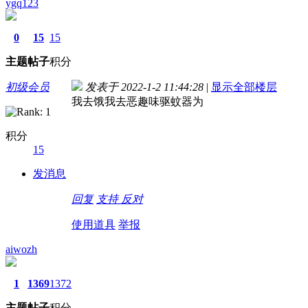
ygq123
0
15
15
主题
帖子
积分
初级会员
发表于 2022-1-2 11:44:28
|
显示全部楼层
我去饿我去恶趣味驱蚊器为
积分
15
发消息
回复
支持
反对
使用道具
举报
aiwozh
1
1369
1372
主题
帖子
积分