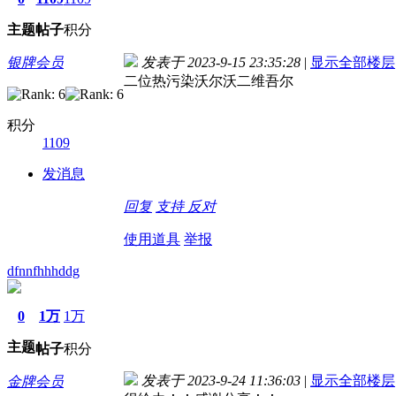
主题
帖子
积分
银牌会员
发表于 2023-9-15 23:35:28
|
显示全部楼层
二位热污染沃尔沃二维吾尔
积分
1109
发消息
回复
支持
反对
使用道具
举报
dfnnfhhhddg
0
1万
1万
主题
帖子
积分
发表于 2023-9-24 11:36:03
|
显示全部楼层
金牌会员