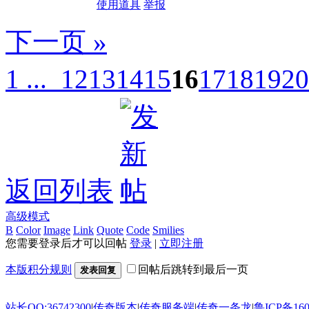
使用道具
举报
下一页 »
1 ...
12
13
14
15
16
17
18
19
20
返回列表
高级模式
B
Color
Image
Link
Quote
Code
Smilies
您需要登录后才可以回帖
登录
|
立即注册
本版积分规则
回帖后跳转到最后一页
发表回复
站长QQ:36742300
|
传奇版本
|
传奇服务端
|
传奇一条龙
|
鲁ICP备160