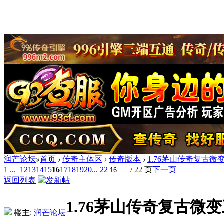
润芒论坛
»
首页
›
传奇主体区
›
传奇版本
›
1.76茅山传奇复古微
1 ...
12
13
14
15
16
17
18
19
20
... 22
/ 22 页
下一页
返回列表
1.76茅山传奇复古微
楼主:
润芒论坛