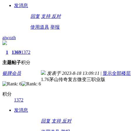
发消息
回复
支持
反对
使用道具
举报
aiwozh
1
1369
1372
主题
帖子
积分
银牌会员
发表于 2023-8-18 13:09:11
|
显示全部楼层
1.76茅山传奇复古微变三职业版
积分
1372
发消息
回复
支持
反对