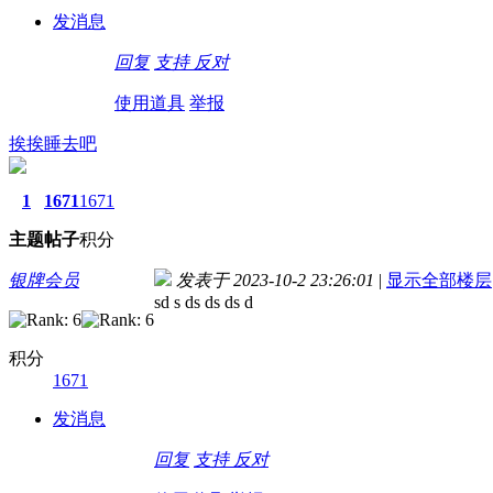
发消息
回复
支持
反对
使用道具
举报
挨挨睡去吧
1
1671
1671
主题
帖子
积分
银牌会员
发表于 2023-10-2 23:26:01
|
显示全部楼层
sd s ds ds ds d
积分
1671
发消息
回复
支持
反对