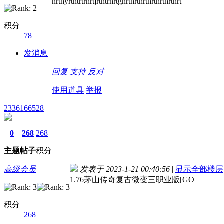
hrthyrthtrtrhrtjrthtrhrtghrthrthrthrthrthrthrt
积分
78
发消息
回复
支持
反对
使用道具
举报
2336166528
0
268
268
主题
帖子
积分
高级会员
发表于 2023-1-21 00:40:56
|
显示全部楼层
1.76茅山传奇复古微变三职业版[GO
积分
268