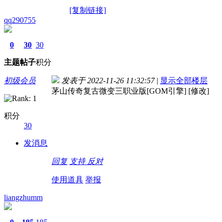
[复制链接]
qq290755
0
30
30
主题
帖子
积分
初级会员
发表于 2022-11-26 11:32:57
|
显示全部楼层
茅山传奇复古微变三职业版[GOM引擎] [修改]
积分
30
发消息
回复
支持
反对
使用道具
举报
liangzhumm