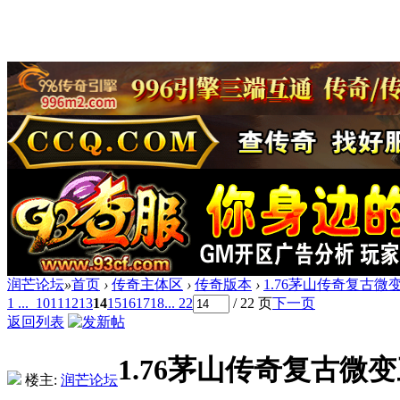
润芒论坛
»
首页
›
传奇主体区
›
传奇版本
›
1.76茅山传奇复古微
1 ...
10
11
12
13
14
15
16
17
18
... 22
/ 22 页
下一页
返回列表
1.76茅山传奇复古微
楼主:
润芒论坛